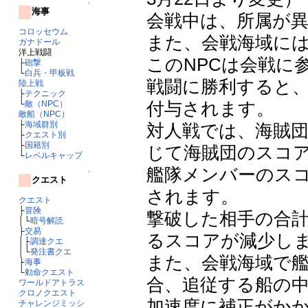
↑
海事
会戦中は、所属が
コロッセウム
また、会戦海域には
ガナドール
洋上戦闘
このNPCは会戦に
├
砲撃
└
白兵・甲板戦
戦闘に勝利すると
陸上戦
├
テクニック
付与されます。
└
敵（NPC）
敵船（NPC）
├
海域群別
対人戦では、海賊
├
クエスト別
├
国籍別
じて海賊団のスコ
└
レベルキャップ
艦隊メンバーのス
↑
クエスト
されます。
クエスト
├
冒険
撃破した相手の合
│└
暗号解読
├
交易
るスコアが減少し
│├
調達クエ
│└
発注書クエ
また、会戦海域で
├
海事
└
勅命クエスト
合、追従する船の
ワールドアトラス
クロノクエスト
加速度に補正がか
チャレンジミッシ