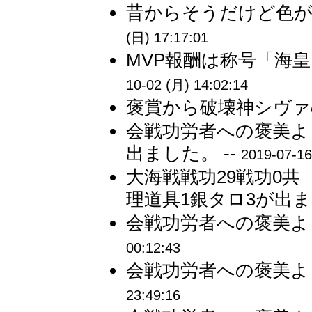
昔からそうだけど色が変
(日) 17:17:01
MVP報酬は称号「海皇」
10-02 (月) 14:02:14
褒賞から破壊神シヴァの
会戦功労者への褒美よ
出ました。 --
2019-07-16
大海戦戦功29戦功0
理道具1銀タロ3が出まし
会戦功労者への褒美より
00:12:43
会戦功労者への褒美よ
23:49:16