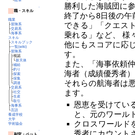
勝利した海賊団に
↑
職・スキル
終了から8日後の午
職業
できる」「クエス
├
冒険系
├
交易系
乗れる」など、 様
└
海事系
スキル
├
スキルブック
他にもスコアに応
├
一覧(wiki)
├
冒険系
す。
│├視認
││└
新天体
また、「海事依頼
│├
補給
│├
釣り
海者（成績優秀者
│├
探索
│├
採集
それらの航海者は
│└
調達
├
交易系
ます。
│├
社交
│├
生産
│└
取引
恩恵を受けてい
├
海事系
└
言語
と、元のワール
養成学校
大学
クロスワールド
学術協会
秀者にカウント
↑
副官・ペット