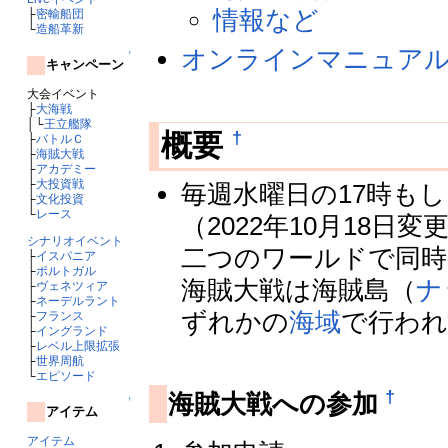
情報など
├
密輸船団
└
造船革新
オンラインマニュア
↑
キャンペーン
大会イベント
├
大海戦
│└
王立艦隊
†
概要
├
バトルＣ
├
海賊大戦
├
アカデミー
├
大投資戦
毎週水曜日の17時もし
├
文化投資
└
レース
（2022年10月18日変
シナリオイベント
二つのワールドで同時発
├
イスパニア
├
ポルトガル
海賊大戦は海賊島（
ナ
├
ヴェネツィア
├
ネーデルラント
ずれかの
海域
で行われ
├
フランス
├
イングランド
├
レベル上限拡張
├
世界周航
└
エピソード
†
海賊大戦への参加
↑
アイテム
アイテム