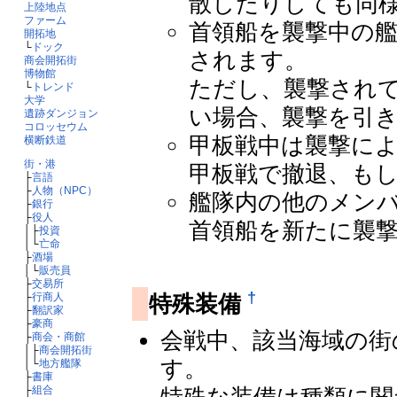
散したりしても同
上陸地点
ファーム
首領船を襲撃中の
開拓地
└
ドック
されます。
商会開拓街
博物館
ただし、襲撃され
└
トレンド
大学
い場合、襲撃を引
遺跡ダンジョン
コロッセウム
甲板戦中は襲撃に
横断鉄道
街・港
甲板戦で撤退、も
├
言語
├
人物（NPC）
艦隊内の他のメン
├
銀行
├
役人
首領船を新たに襲
│├
投資
│└
亡命
├
酒場
│└
販売員
├
交易所
†
特殊装備
├
行商人
├
翻訳家
├
豪商
会戦中、該当海域の街
├
商会・商館
│├
商会開拓街
す。
│└
地方艦隊
├
書庫
├
組合