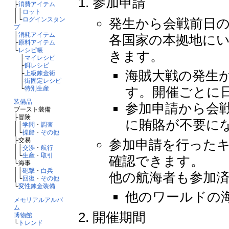
参加申請
├
消費アイテム
│├
ロット
│└
ログインスタン
発生から会戦前日の
プ
├
消耗アイテム
各国家の本拠地に
├
原料アイテム
└
レシピ帳
きます。
├
マイレシピ
├
餌レシピ
海賊大戦の発生
├
上級錬金術
├
街固定レシピ
す。開催ごとに
└
特別生産
装備品
参加申請から会
ブースト装備
├冒険
に賄賂が不要に
│├
学問
・
調査
│└
操船
・
その他
├交易
参加申請を行った
│├
交渉
・
航行
│└
生産
・
取引
確認できます。
└海事
│├
砲撃
・
白兵
他の航海者も参加
│└
回復
・
その他
└
変性錬金装備
他のワールドの
メモリアルアルバ
ム
開催期間
博物館
└
トレンド