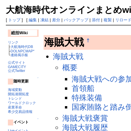
大航海時代オンラインまとめwiki
[
トップ
] [
編集
|
凍結
|
差分
|
バックアップ
|
添付
|
複製
|
リロー
総括Wiki
海賊大戦
†
リンク
├
大航海時代DB
├
DOLNPCMAP*
海賊大戦
└
連絡掲示板
公式サイト
概要
GAMECITY
公式Twitter
海賊大戦への参
↑
随時更新
首領船
海域変動
開拓港開拓度
特殊装備
トレンド
ワールドクロック
国家賄賂と踏み
産業革命
希少交易品情報
海賊大戦褒賞
↑
イベント
海賊大戦履歴
Liveイベント