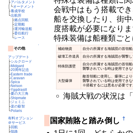
特殊な装備は種類に関
├
アパルタメント
│└
オーナメント
会戦中はもう搭載でき
├
養成学校
└
出航所
船を交換したり、街中
├
拠点回航
├
定期船
度搭載が必要になりま
├
運河輸送船
├
委任航行
特殊装備は船種類ごと
└
レース
↑
その他
補給物資
自分の所属する海賊団の首領船
破壊工作道具
自分の所属する海賊団が襲撃し
アップデート
├
シルクロード
自分の所属する海賊団の首領船
├
Midgard
特殊防護壁
襲撃されている時は使用できな
├
20周年記念
├
Eastern trade
敵首領船に使用し、爆弾により
├
Caravan
大型爆弾
襲撃されている時は使用できな
├
Spica
※搭載するには悪名が必要です
├
Nelson
├
Yggdrasill
├
夏の大三角
海賊大戦の状況は
├
Shipmate
├
ジェミニ
├
楽の叡智
└
Polaris
†
有料オプション
国家賄賂と踏み倒し
＠サービス
├
回航
1日に1回、どちらか
├
陸路