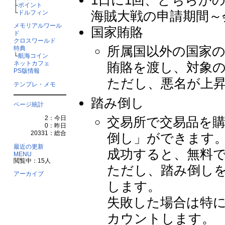
├
ポイント
海賊大戦の申請期間～
└
ドルフィン
メモリアルワール
国家賄賂
ド
クロスワールド
所属国以外の国家
特典
└
航海コイン
賄賂を渡し、対象
ネットカフェ
PS版情報
ただし、悪名が上
テンプレ・メモ
踏み倒し
ページ統計
2：今日
交易所で交易品を
0：昨日
20331：総合
倒し」ができます
最近の更新
成功すると、無料
MENU
閲覧中：15人
ただし、踏み倒し
アーカイブ
します。
失敗した場合は特に
カウントします。