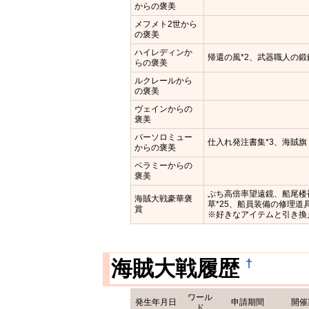
からの褒美
メフメト2世から
の褒美
ハイレディンか
帰還の風*2、武器職人の鍛
らの褒美
ルクレールから
の褒美
ヴェインからの
褒美
バーソロミュー
仕入れ発注書集*3、海賊旗
からの褒美
ベラミーからの
褒美
ぷち高倍率望遠鏡、船尾楼
海賊大戦豪華褒
草*25、船員装備の修理道具
賞
※好きなアイテムと引き換
†
海賊大戦履歴
ワール
発生年月日
申請期間
開催
ド