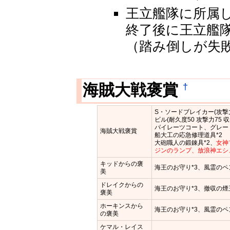
王立艦隊に所属
終了後に王立艦
（踏み倒しが失
†
海賊大戦褒賞
S・ソードブレイカー(攻撃力6
ビル(耐久度50 攻撃力75 収
パイレーツコート、グレート
海賊大戦褒賞
船大工の応急修理道具*2
大砲職人の鍛錬具*2、
女神
ジンのランプ、放浪神エシ
キッドからの褒
海王のお守り*3、風霊のペ
美
ドレイクからの
海王のお守り*3、撤収の
褒美
ホーキンスから
海王のお守り*3、風霊のペ
の褒美
ケマル・レイス