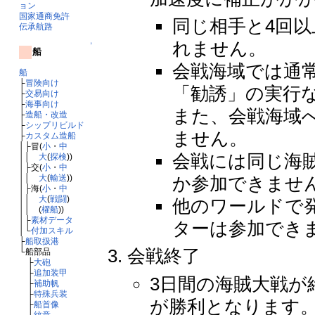
ョン
国家通商免許
同じ相手と4回
伝承航路
れません。
↑
船
会戦海域では通
船
├
冒険向け
「勧誘」の実行
├
交易向け
├
海事向け
また、会戦海域
├
造船・改造
├
シップリビルド
ません。
├
カスタム造船
│├冒(
小
・
中
会戦には同じ海
││
大
(
探検
))
│├交(
小
・
中
か参加できませ
││
大
(
輸送
))
│├海(
小
・
中
││
大
(
戦闘
)
他のワールドで
││ (
櫂船
))
│├
素材データ
ターは参加でき
│└
付加スキル
├
船取扱港
会戦終了
└船部品
├
大砲
├
追加装甲
3日間の海賊大戦が
├
補助帆
├
特殊兵装
が勝利となります
├
船首像
└
紋章