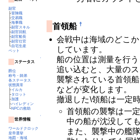
副官
├
冒険職
├
交易職
├
海事職
†
首領船
├
副官スキル
├
副官回航
├
副官船長
会戦中は海域のどこか
├
副官仕官
└
自宅生産
しています。
ペット
船の位置は測量を行う
↑
ステータス
追い込むと、大量のス
爵位
称号・師弟
襲撃されている首領船
各ステータス
状態異常
などが変化します。
├
イルカ
├
タロット
撤退した\領船は一定
├
加護
├
ハイレディン
└
NPCの救助
首領船の襲撃は一
↑
中の船が沈没して
世界情報
ワールドクロック
また、襲撃中の艦
皇帝選挙
地図・海域