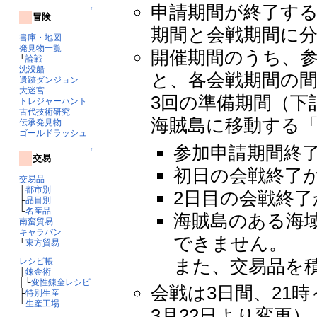
申請期間が終了す
↑
冒険
期間と会戦期間に
書庫・地図
発見物一覧
開催期間のうち、
└
論戦
沈没船
と、各会戦期間の
遺跡ダンジョン
大迷宮
3回の準備期間（下
トレジャーハント
古代技術研究
海賊島に移動する
伝承発見物
ゴールドラッシュ
参加申請期間終
↑
交易
初日の会戦終了
交易品
├
都市別
2日目の会戦終了
├
品目別
└
名産品
海賊島のある海
南蛮貿易
キャラバン
できません。
└
東方貿易
また、交易品を
レシピ帳
├
錬金術
│└
変性錬金レシピ
会戦は3日間、21時
├
特別生産
└
生産工場
3月22日より変更）