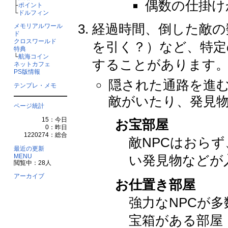
偶数の仕掛け
├
ポイント
└
ドルフィン
経過時間、倒した敵の
メモリアルワール
ド
クロスワールド
を引く？）など、特定
特典
└
航海コイン
することがあります
ネットカフェ
PS版情報
隠された通路を進
テンプレ・メモ
敵がいたり、発見
ページ統計
15：今日
お宝部屋
0：昨日
1220274：総合
敵NPCはおら
最近の更新
MENU
い発見物などが
閲覧中：28人
アーカイブ
お仕置き部屋
強力なNPCが
宝箱がある部屋