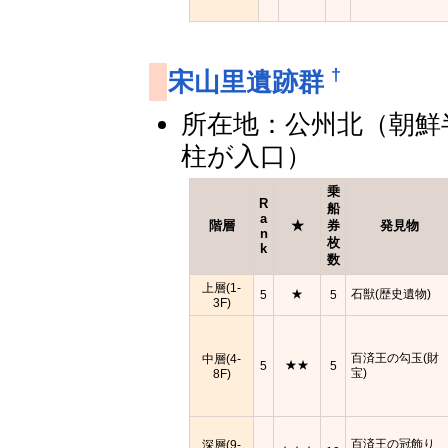
†
宋山里遺跡群
所在地：公州北（朝鮮
柱が入口）
乗
R
船
a
階層
★
券
発見物
n
枚
k
数
上層(1-
★
石獣(歴史遺物)
5
5
3F)
百済王の勾玉(財
中層(4-
★★
5
5
宝)
8F)
百済王の冠飾り
深層(9-