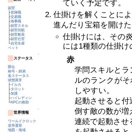
ていく予定です。
副官
仕掛けを解くことによ
├
冒険職
├
交易職
├
海事職
進んだり宝箱を開けた
├
副官スキル
├
副官回航
仕掛けには、その炎
├
副官船長
├
副官仕官
└
自宅生産
には1種類の仕掛け
ペット
↑
赤
ステータス
爵位
学問スキルとラ
称号・師弟
各ステータス
ルのランクがそ
状態異常
├
イルカ
しやすい。
├
タロット
├
加護
├
ハイレディン
起動させると付
└
NPCの救助
倒す敵の数が増
↑
世界情報
連続で起動さ
ワールドクロック
皇帝選挙
を起動させると
地図・海域