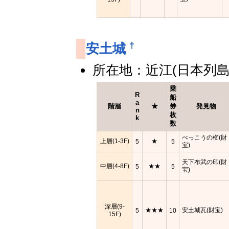
†
安土城
所在地：近江(日本列島
乗
R
船
a
階層
★
券
発見物
n
枚
k
数
べっこうの櫛(財
上層(1-3F)
★
5
5
宝)
天下布武の印(財
中層(4-8F)
★★
5
5
宝)
深層(9-
★★★
安土城瓦(財宝)
5
10
15F)