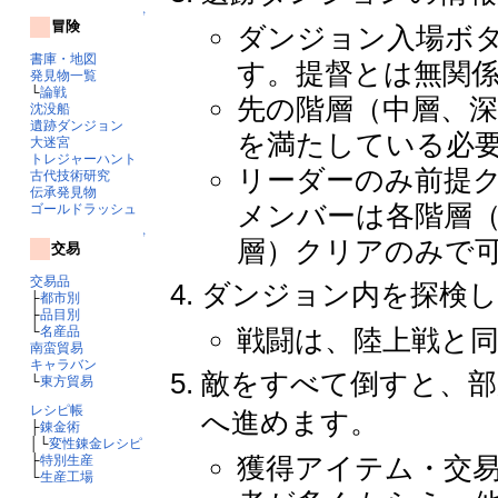
↑
冒険
ダンジョン入場ボ
書庫・地図
す。提督とは無関
発見物一覧
└
論戦
先の階層（中層、
沈没船
遺跡ダンジョン
を満たしている必
大迷宮
トレジャーハント
リーダーのみ前提
古代技術研究
伝承発見物
メンバーは各階層
ゴールドラッシュ
↑
層）クリアのみで
交易
交易品
ダンジョン内を探検し
├
都市別
├
品目別
└
名産品
戦闘は、陸上戦と
南蛮貿易
キャラバン
敵をすべて倒すと、部
└
東方貿易
レシピ帳
へ進めます。
├
錬金術
│└
変性錬金レシピ
獲得アイテム・交
├
特別生産
└
生産工場