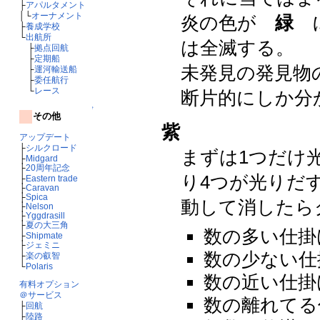
├
アパルタメント
│└
オーナメント
炎の色が
緑
に
├
養成学校
└
出航所
は全滅する。
├
拠点回航
├
定期船
未発見の発見物
├
運河輸送船
├
委任航行
└
レース
断片的にしか分
↑
その他
紫
アップデート
├
シルクロード
まずは1つだけ
├
Midgard
├
20周年記念
り4つが光りだ
├
Eastern trade
├
Caravan
├
Spica
動して消したら
├
Nelson
├
Yggdrasill
├
夏の大三角
数の多い仕掛
├
Shipmate
├
ジェミニ
数の少ない仕
├
楽の叡智
└
Polaris
数の近い仕掛
有料オプション
＠サービス
数の離れてる
├
回航
├
陸路