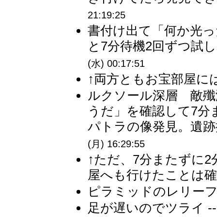
21:19:25
書付け出て「何か光っ
と7分待機2回ずつ試し
(水) 00:17:51
↑両方ともお宝部屋には
ルクソール深層 敵殲
うだ」を確認して7分
パトラの像発見。遺跡探
(月) 16:29:55
↑ただ、7分またずに
屋へも行けたことは確認
ピラミッドのレリーフ
足が遅いのでツライ -