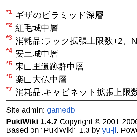
*1
ギザのピラミッド深層
*2
紅毛城中層
*3
消耗品:ラック拡張上限数+2、
*4
安土城中層
*5
宋山里遺跡群中層
*6
楽山大仏中層
*7
消耗品:キャビネット拡張上限数
Site admin:
gamedb.
PukiWiki 1.4.7
Copyright © 2001-20
Based on "PukiWiki" 1.3 by
yu-ji
. Pow