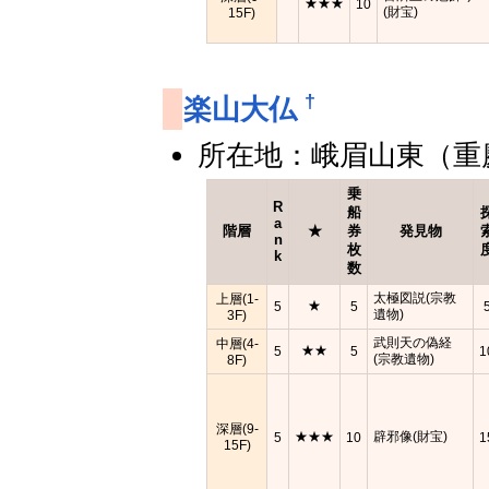
★★★
10
(財宝)
15F)
†
楽山大仏
所在地：峨眉山東（重
乗
R
船
a
階層
★
券
発見物
n
枚
k
数
太極図説(宗教
上層(1-
★
5
5
遺物)
3F)
武則天の偽経
中層(4-
★★
5
5
1
(宗教遺物)
8F)
深層(9-
★★★
辟邪像(財宝)
5
10
1
15F)