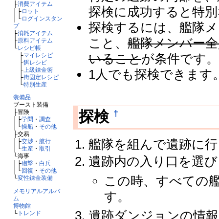
├
消費アイテム
探検に成功すると特別
│├
ロット
│└
ログインスタン
探検するには、艦隊メ
プ
├
消耗アイテム
こと、
艦隊メンバー全員
├
原料アイテム
└
レシピ帳
いること
が条件です
├
マイレシピ
├
餌レシピ
├
上級錬金術
1人でも探検できます
├
街固定レシピ
└
特別生産
装備品
ブースト装備
†
探検
├冒険
│├
学問
・
調査
│└
操船
・
その他
├交易
艦隊を組んで遺跡に行
│├
交渉
・
航行
│└
生産
・
取引
└海事
遺跡内の入り口を選び
│├
砲撃
・
白兵
│└
回復
・
その他
この時、すべての
└
変性錬金装備
メモリアルアルバ
す。
ム
博物館
遺跡ダンジョンの情報
└
トレンド