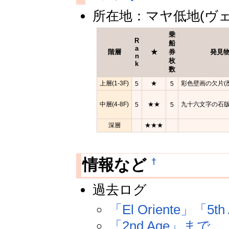
所在地：マヤ低地(ヴ
乗
R
船
a
階層
★
券
発見
n
枚
k
数
上層(1-3F)
★
彩色壁画の欠片(
5
5
中層(4-8F)
★★
九十六文字の石版
5
5
深層
★★★
†
情報など
過去ログ
「El Oriente」「5th
「2nd Age」まで