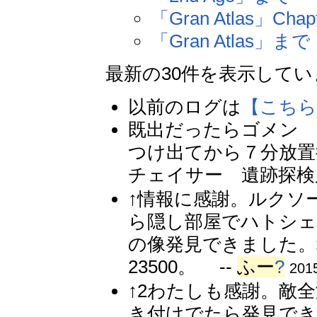
「Gran Atlas」C
「Gran Atlas」まで
最新の30件を表示して
以前のログは
【こちら
既出だったらゴメン 
つけ出てから７分放置
チェイサー 遺跡探検
↑情報に感謝。ルクソ
ら隠し部屋でハトシェ
の像発見できました。
23500。 --
ふー
?
201
↑2わたしも感謝。敵
き付けでたら発見できま