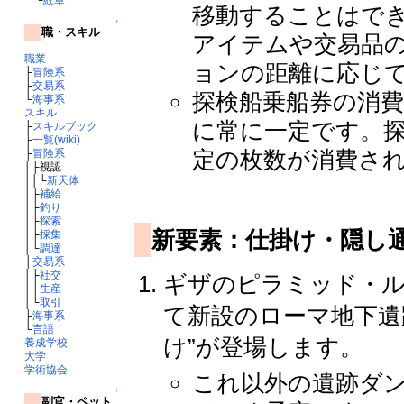
移動することはで
↑
職・スキル
アイテムや交易品
職業
ョンの距離に応じ
├
冒険系
├
交易系
探検船乗船券の消
└
海事系
スキル
に常に一定です。
├
スキルブック
├
一覧(wiki)
定の枚数が消費さ
├
冒険系
│├視認
││└
新天体
│├
補給
│├
釣り
│├
探索
新要素：仕掛け・隠し
│├
採集
│└
調達
├
交易系
│├
社交
ギザのピラミッド・ル
│├
生産
│└
取引
て新設のローマ地下遺
├
海事系
└
言語
け”が登場します。
養成学校
大学
学術協会
これ以外の遺跡ダ
↑
副官・ペット