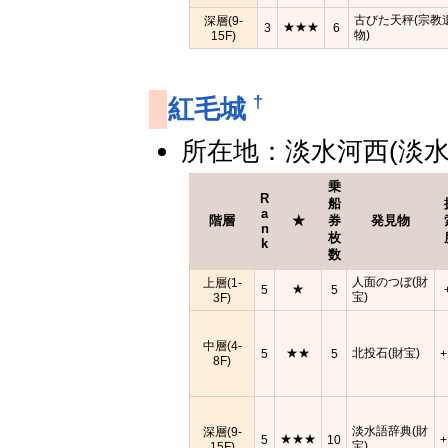
古びた天秤(宗教
深層(9-
★★★
3
6
物)
15F)
†
紅毛城
所在地：淡水河西(淡水
乗
R
船
a
階層
★
券
発見物
n
枚
k
数
人面のつぼ(財
上層(1-
★
5
5
宝)
3F)
中層(4-
★★
北投石(財宝)
5
5
+
8F)
淡水語辞典(財
深層(9-
★★★
5
10
+
宝)
15F)