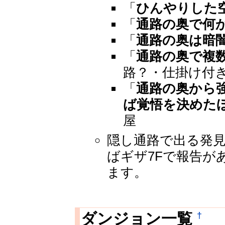
「
ひんやりした
「
通路の奥で何
「
通路の奥は暗
「
通路の奥で複
路？・仕掛け付
「
通路の奥から
ば覚悟を決めた
屋
隠し通路で出る発
ばギザ7Fで報告が
ます。
†
ダンジョン一覧