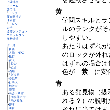
上陸地点
ファーム
開拓地
黄
└
ドック
商会開拓街
学問スキルとラ
博物館
└
トレンド
ルのランクがそ
大学
遺跡ダンジョン
コロッセウム
しやすい。
横断鉄道
あたりはずれが
街・港
├
言語
のロックが外れ
├
人物（NPC）
├
銀行
├
役人
はずれの場合は
│├
投資
│└
亡命
色が
紫
に変化
├
酒場
│└
販売員
├
交易所
青
├
行商人
├
翻訳家
├
豪商
ある発見物（提
├
商会・商館
│├
商会開拓街
れる？）の説明
│└
地方艦隊
├
書庫
それに当てはま
├
組合