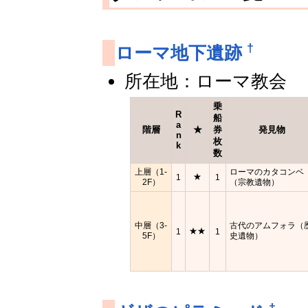
†
ローマ地下遺跡
所在地：ローマ教会
乗
R
船
a
階層
★
券
発見物
n
枚
k
数
上層（1-
ローマのカタコンベ
★
1
1
2F）
（宗教遺物）
中層（3-
古代のアムフォラ（
★★
1
1
5F）
史遺物）
†