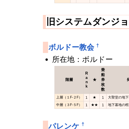
旧システムダンジョ
†
ボルドー教会
所在地：ボルドー
乗
R
船
a
階層
★
券
n
枚
k
数
上層（１F-２F）
★
大聖堂の地下
1
1
中層（３F-５F）
★★
地下墓地の棺
1
1
†
パレンケ