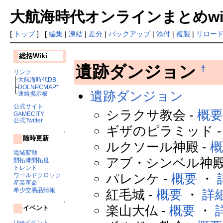
大航海時代オンラインまとめwiki
[
トップ
] [
編集
|
凍結
|
差分
|
バックアップ
|
添付
|
複製
|
リロー
総括Wiki
遺跡ダンジョン
†
リンク
├
大航海時代DB
├
DOLNPCMAP*
遺跡ダンジョン
└
連絡掲示板
公式サイト
シラクサ教会 -
概
GAMECITY
公式Twitter
ギザのピラミッド 
↑
随時更新
ルクソール神殿 -
海域変動
アブ・シンベル神殿
開拓港開拓度
トレンド
パレンケ -
概要
・
ワールドクロック
産業革命
希少交易品情報
紅毛城 -
概要
・
詳
↑
楽山大仏 -
概要
・
イベント
Liveイベント