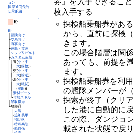
券」を入手できること
ョン
国家通商免許
枚入手する
伝承航路
↑
探検船乗船券があ
船
船
から、直前に探検
├
冒険向け
├
交易向け
きます。
├
海事向け
├
造船・改造
この場合階層は関
├
シップリビルド
├
カスタム造船
あっても、前提を
│├冒(
小
・
中
││
大
(
探検
))
ます。
│├交(
小
・
中
││
大
(
輸送
))
探検船乗船券を利
│├海(
小
・
中
││
大
(
戦闘
)
の艦隊メンバーが
││ (
櫂船
))
│├
素材データ
│└
付加スキル
探索が終了（クリ
├
船取扱港
└船部品
した港に自動的に
├
大砲
├
追加装甲
この際、ダンジョ
├
補助帆
├
特殊兵装
載された状態で戻り
├
船首像
└
紋章