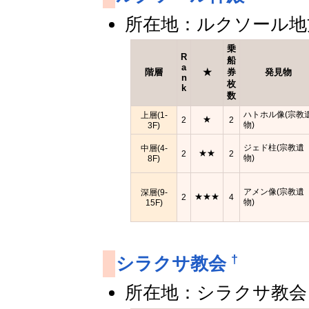
所在地：ルクソール地
乗
R
船
a
階層
★
券
発見物
n
枚
k
数
ハトホル像(宗教
上層(1-
★
2
2
物)
3F)
ジェド柱(宗教遺
中層(4-
★★
2
2
物)
8F)
アメン像(宗教遺
深層(9-
★★★
2
4
物)
15F)
†
シラクサ教会
所在地：シラクサ教会