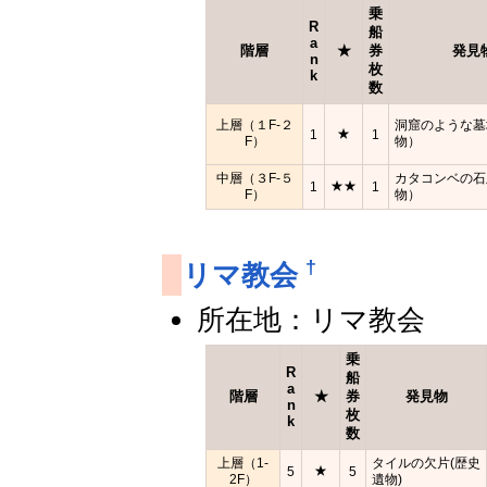
乗
R
船
a
階層
★
券
発見
n
枚
k
数
上層（１F-２
洞窟のような墓
★
1
1
F）
物）
中層（３F-５
カタコンベの石
★★
1
1
F）
物）
†
リマ教会
所在地：リマ教会
乗
R
船
a
階層
★
券
発見物
n
枚
k
数
上層（1-
タイルの欠片(歴史
★
5
5
2F）
遺物)