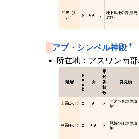
中層（3-
地下墓地の骨(歴史
★★
5
5
5F）
遺物)
†
アブ・シンベル神殿
所在地：アスワン南部
乗
R
船
a
階層
★
券
発見物
n
枚
k
数
プタハ像(宗教遺
上層(1-3F)
★
3
3
物)
戦勝の碑(宗教遺
中層(4-8F)
★★
3
3
物)