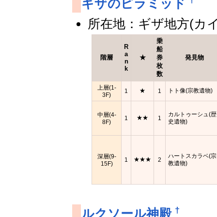
ギザのピラミッド
所在地：ギザ地方(カ
乗
R
船
a
階層
★
券
発見物
n
枚
k
数
上層(1-
★
トト像(宗教遺物)
1
1
3F)
カルトゥーシュ(歴
中層(4-
★★
1
1
史遺物)
8F)
ハートスカラベ(宗
深層(9-
★★★
1
2
教遺物)
15F)
†
ルクソール神殿