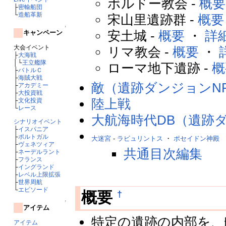
ボルドー教会 -
概要
├
密輸船団
└
造船革新
宋山里遺跡群 -
概要
↑
安土城 -
概要
・
詳
キャンペーン
大会イベント
リマ教会 -
概要
・
├
大海戦
│└
王立艦隊
ローマ地下遺跡 -
概
├
バトルＣ
├
海賊大戦
敵（遺跡ダンジョンN
├
アカデミー
├
大投資戦
陸上戦
├
文化投資
└
レース
大航海時代DB（遺跡
シナリオイベント
├
イスパニア
├
ポルトガル
大迷宮
-
ラビュリントス
・
ポセイドン神殿
├
ヴェネツィア
共通目次編集
├
ネーデルラント
├
フランス
├
イングランド
├
レベル上限拡張
├
世界周航
└
エピソード
†
概要
↑
アイテム
特定の遺跡の内部を、
アイテム