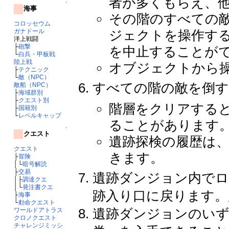
者が多くもらえ、
↑
海事
その階のすべての
コロッセウム
ジェクトを操作す
ガナドール
洋上戦闘
├
砲撃
を中止することが
└
白兵・甲板戦
陸上戦
オブジェクトから
├
テクニック
└
敵（NPC）
すべての階の敵を倒
敵船（NPC）
├
海域群別
├
クエスト別
階層をクリアする
├
国籍別
└
レベルキャップ
ることがあります
↑
クエスト
遺跡探検の履歴は
クエスト
きます。
├
冒険
│└
暗号解読
├
交易
遺跡ダンジョン内で
│├
調達クエ
│└
発注書クエ
跡入り口に戻ります。
├
海事
└
勅命クエスト
遺跡ダンジョンのいず
ワールドアトラス
クロノクエスト
チャレンジミッシ