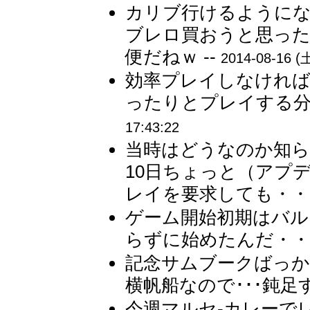
カリブ行けるように
ブレロ買おうと思った
便だねｗ --
2014-08-16 (土
効率プレイしなけれ
ったりとプレイする分
17:43:22
当時はどうなのか知ら
10日ちょっと（アプ
レイを要求しても・・・
ゲーム開始初期はバル
らずに始めたんだ・・
記念サムブークばっ
横帆船なので･･･鈍足す
今週マルセ-カレーでレ