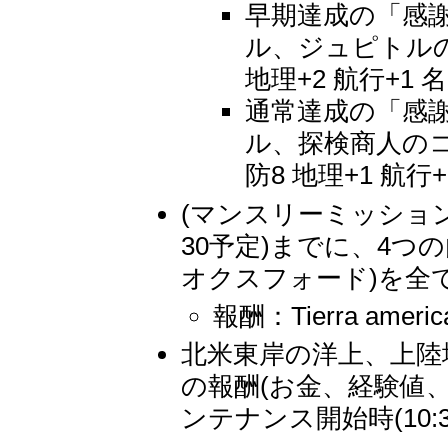
早期達成の「感謝
ル、ジュピトルの
地理+2 航行+1 
通常達成の「感謝
ル、探検商人のコ
防8 地理+1 航行+
(マンスリーミッション)
30予定)までに、4つ
オクスフォード)を全
報酬：Tierra am
北米東岸の洋上、上陸
の報酬(お金、経験値、名
ンテナンス開始時(10:3