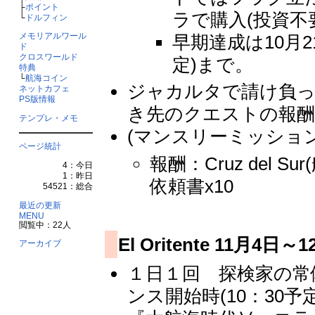
├
ポイント
ラで購入(投資不
└
ドルフィン
メモリアルワール
早期達成は10月2
ド
クロスワールド
定)まで。
特典
└
航海コイン
ジャカルタで請け負
ネットカフェ
PS版情報
き先のクエストの報酬
テンプレ・メモ
(マンスリーミッション
ページ統計
報酬：Cruz del
4：今日
1：昨日
依頼書x10
54521：総合
最近の更新
MENU
閲覧中：22人
El Oritente 11月4日～
アーカイブ
１日１回 探検家の常備
ンス開始時(10：30予