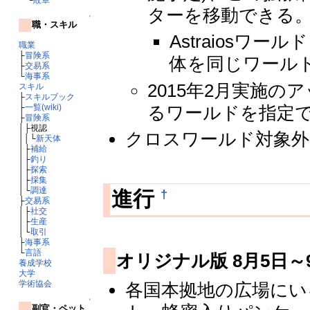
ターを移動できる
↑
職・スキル
Astraiosワ
職業
├
冒険系
体を同じワール
├
交易系
└
海事系
2015年2月実施
スキル
├
スキルブック
├
一覧(wiki)
るワールドを指定
├
冒険系
│├視認
クロスワールド対象外（G
││└
新天体
│├
補給
│├
釣り
│├
探索
│├
採集
│└
調達
†
進行
├
交易系
│├
社交
│├
生産
│└
取引
├
海事系
└
言語
オリジナル版 8月5日～
養成学校
大学
学術協会
各国本拠地の広場にい
↑
副官・ペット