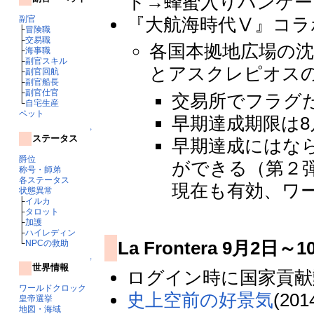
ト→蜂蜜入りパンケーキ 
副官
『大航海時代Ⅴ』コラ
├
冒険職
├
交易職
各国本拠地広場の沈
├
海事職
├
副官スキル
とアスクレピオスの
├
副官回航
├
副官船長
├
副官仕官
交易所でフラグ
└
自宅生産
ペット
早期達成期限は8月1
↑
ステータス
早期達成にはな
爵位
ができる（第２弾
称号・師弟
各ステータス
現在も有効、ワ
状態異常
├
イルカ
├
タロット
├
加護
├
ハイレディン
La Frontera 9月2日～
└
NPCの救助
↑
世界情報
ログイン時に国家貢献勲記5
ワールドクロック
史上空前の好景気
(2
皇帝選挙
地図・海域