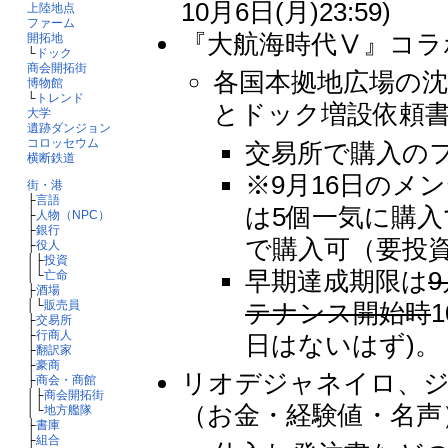
10月6日(月)23:59)
上陸地点
ファーム
『大航海時代Ⅴ』コラ
開拓地
└
ドック
商会開拓街
各国本拠地広場の
博物館
└
トレンド
とドック増設依頼
大学
遺跡ダンジョン
コロッセウム
交易所で購入の
横断鉄道
※9月16日のメ
街・港
├
言語
は5個一気に購
├
人物（NPC）
├
銀行
で購入可（要投資
├
役人
│├
投資
早期達成期限は
9
│└
亡命
├
酒場
テナンス開始時
│└
販売員
├
交易所
├
行商人
日はないはず)。
├
翻訳家
├
豪商
リオデジャネイロ、
├
商会・商館
│├
商会開拓街
（お金・経験値・名声）が
│└
地方艦隊
├
書庫
├
組合