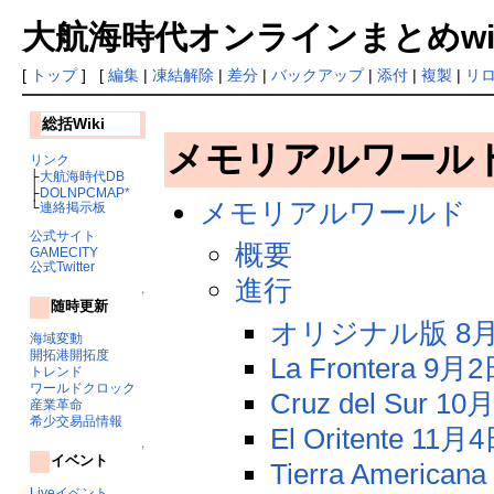
大航海時代オンラインまとめwiki
[
トップ
] [
編集
|
凍結解除
|
差分
|
バックアップ
|
添付
|
複製
|
リ
総括Wiki
メモリアルワール
リンク
├
大航海時代DB
├
DOLNPCMAP*
メモリアルワールド
└
連絡掲示板
公式サイト
概要
GAMECITY
公式Twitter
進行
↑
随時更新
オリジナル版 8月
海域変動
開拓港開拓度
La Frontera 9
トレンド
ワールドクロック
Cruz del Sur 
産業革命
希少交易品情報
El Oritente 1
↑
イベント
Tierra Americ
Liveイベント