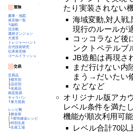
↑
たり実装されない
冒険
書庫・地図
海域変動,対人戦
発見物一覧
└
論戦
現行のルールが
沈没船
遺跡ダンジョン
コッコラなど後
大迷宮
トレジャーハント
ンクトペテルブ
古代技術研究
伝承発見物
JB造船は再現さ
ゴールドラッシュ
↑
まだ行けない内
交易
まう→だいたい
交易品
├
都市別
などなど
├
品目別
└
名産品
南蛮貿易
オリジナル版アカウ
キャラバン
└
東方貿易
レベル条件を満たしてい
レシピ帳
├
錬金術
機能が順次利用可
│└
変性錬金レシピ
├
特別生産
レベル合計70以
└
生産工場