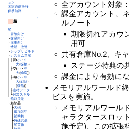
全アカウント対象：
ョン
国家通商免許
伝承航路
課金アカウント、
↑
ルノート
船
船
期限切れアカウ
├
冒険向け
├
交易向け
用可
├
海事向け
├
造船・改造
├
シップリビルド
共有倉庫No.2、キ
├
カスタム造船
│├冒(
小
・
中
ステージ特典の
││
大
(
探検
))
│├交(
小
・
中
││
大
(
輸送
))
課金により有効に
│├海(
小
・
中
││
大
(
戦闘
)
メモリアルワールド終
││ (
櫂船
))
│├
素材データ
ビスを実施。
│└
付加スキル
├
船取扱港
└船部品
メモリアルワール
├
大砲
├
追加装甲
ャラクタースロットの
├
補助帆
├
特殊兵装
施予定)、この拡張枠
├
船首像
└
紋章