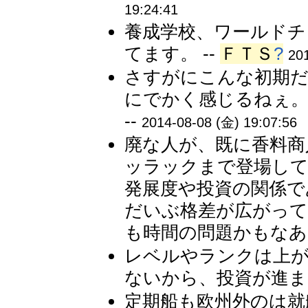
19:24:41
養成学校、ワールドチ
てます。 --
ＦＴＳ
?
20
さすがにこんな初期だ
にでかく感じるねぇ。
--
2014-08-08 (金) 19:07:56
廃な人が、既に香料商
ッラックまで登場し
発展度や投資の関係で
だいぶ格差が広がって
も時間の問題かもなあ。
レベルやランクは上
ないから、投資が進まな
定期船も欧州外のは就