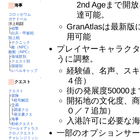
2nd Ageま
↑
海事
達可能。
コロッセウム
ガナドール
洋上戦闘
GranAtlasは
├
砲撃
└
白兵・甲板戦
用可能
陸上戦
├
テクニック
プレイヤーキャラクタ
└
敵（NPC）
敵船（NPC）
うに調整。
├
海域群別
├
クエスト別
├
国籍別
経験値、名声、ス
└
レベルキャップ
４倍）
↑
クエスト
街の発展度5000
クエスト
├
冒険
開拓地の文化度、
│└
暗号解読
├
交易
０／７追加）
│├
調達クエ
│└
発注書クエ
入港許可に必要な
├
海事
└
勅命クエスト
ワールドアトラス
一部のオプションサー
クロノクエスト
チャレンジミッシ