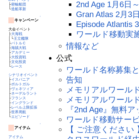
2nd Age 1月6日
├
密輸船団
└
造船革新
Gran Atlas 2
↑
キャンペーン
Episode Atlant
大会イベント
ワールド移動実施 
├
大海戦
│└
王立艦隊
├
バトルＣ
情報など
├
海賊大戦
├
アカデミー
公式
├
大投資戦
├
文化投資
└
レース
ワールド名称募集
シナリオイベント
告知
├
イスパニア
├
ポルトガル
メモリアルワール
├
ヴェネツィア
├
ネーデルラント
メモリアルワール
├
フランス
├
イングランド
『2nd Age』無
├
レベル上限拡張
├
世界周航
└
エピソード
ワールド移動サー
↑
【 ご注意ください 
アイテム
アイテム