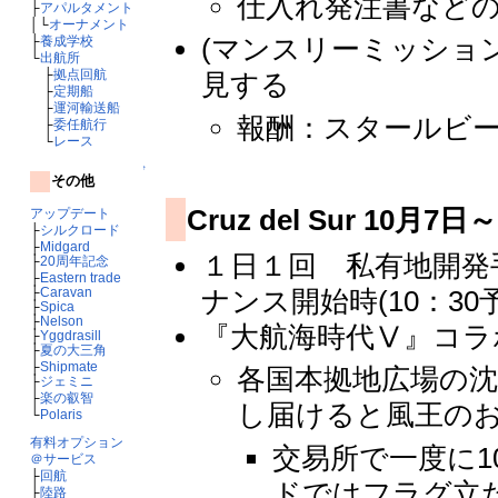
仕入れ発注書など
├
アパルタメント
│└
オーナメント
(マンスリーミッション
├
養成学校
└
出航所
├
拠点回航
見する
├
定期船
├
運河輸送船
報酬：スタールビーのブ
├
委任航行
└
レース
↑
その他
Cruz del Sur 10月7
アップデート
├
シルクロード
├
Midgard
１日１回 私有地開発手
├
20周年記念
├
Eastern trade
├
Caravan
ナンス開始時(10：30
├
Spica
├
Nelson
『大航海時代Ⅴ』コラ
├
Yggdrasill
├
夏の大三角
├
Shipmate
各国本拠地広場の沈
├
ジェミニ
├
楽の叡智
し届けると風王のお
└
Polaris
有料オプション
交易所で一度に
＠サービス
├
回航
ドではフラグ立
├
陸路