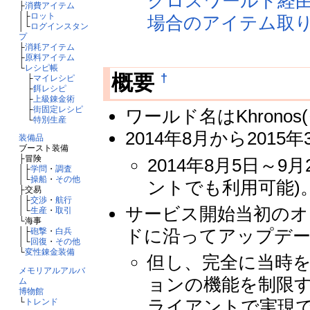
クロスワールド経由で
├
消費アイテム
│├
ロット
場合のアイテム取
│└
ログインスタン
プ
├
消耗アイテム
├
原料アイテム
└
レシピ帳
†
概要
├
マイレシピ
├
餌レシピ
├
上級錬金術
├
街固定レシピ
ワールド名はKhrono
└
特別生産
2014年8月から201
装備品
ブースト装備
├冒険
2014年8月5日～
│├
学問
・
調査
│└
操船
・
その他
ントでも利用可能)
├交易
│├
交渉
・
航行
サービス開始当初のオ
│└
生産
・
取引
└海事
ドに沿ってアップデ
│├
砲撃
・
白兵
│└
回復
・
その他
└
変性錬金装備
但し、完全に当時
メモリアルアルバ
ョンの機能を制限
ム
博物館
ライアントで実現
└
トレンド