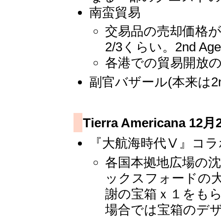
南蛮貿易
交易品の売却価格が
2/3くらい。2nd A
各港での貿易開放
副官バザール(本来は2n
Tierra Americana 
『大航海時代Ⅴ』コラ
各国本拠地広場の
ックスフォードの大
謝の宝箱ｘ１をもら
場合では宝箱のデ