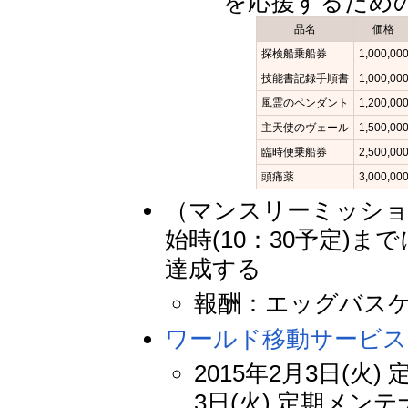
を応援するため
品名
価格
探検船乗船券
1,000,00
技能書記録手順書
1,000,00
風霊のペンダント
1,200,00
主天使のヴェール
1,500,00
臨時便乗船券
2,500,00
頭痛薬
3,000,00
（マンスリーミッション
始時(10：30予定)
達成する
報酬：エッグバスケッ
ワールド移動サービス
2015年2月3日(火)
3日(火) 定期メンテ