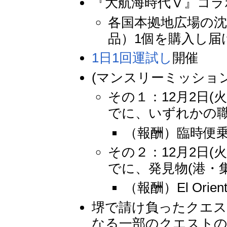
『大航海時代Ⅴ』コラ
各国本拠地広場の
品）1個を購入し届
1日1回運試し
開催
(マンスリーミッション
その１：12月2日(火
でに、いずれかの職
（報酬）臨時便乗
その２：12月2日(火
でに、発見物(港・集
（報酬）El Orie
堺で請け負ったクエス
なる一部のクエストの