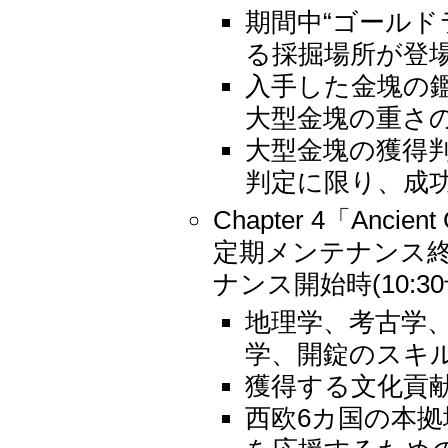
期間中“ゴールド
る採掘場所が登
入手した金塊の鑑
大型金塊の重さ
大型金塊の獲得
判定に限り、成
Chapter 4「Anc
定期メンテナンス終了時
ナンス開始時(10:3
地理学、考古学
学、開錠のスキル
獲得する文化貢献
西欧6カ国の本