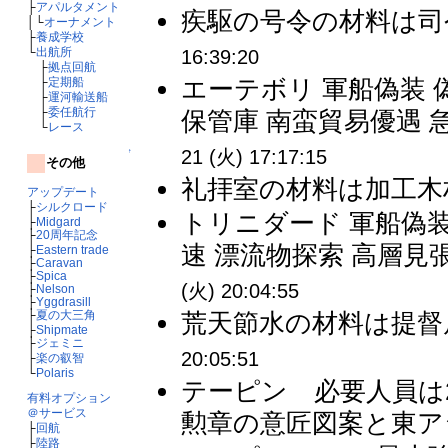
├
アパルタメント
疾駆の号令の材料は司令
│└
オーナメント
├
養成学校
└
出航所
16:39:20
├
拠点回航
エーテボリ 軍船偽装 
├
定期船
├
運河輸送船
├
委任航行
保管庫 南蛮貿易優遇 急
└
レース
21 (火) 17:17:15
↑
その他
礼拝室の材料は加工木材
アップデート
├
シルクロード
トリニダード 軍船偽装
├
Midgard
├
20周年記念
速 漂流物探索 高層見張
├
Eastern trade
├
Caravan
├
Spica
(火) 20:04:55
├
Nelson
├
Yggdrasill
├
夏の大三角
荒天節水の材料は提督居
├
Shipmate
├
ジェミニ
20:05:51
├
楽の叡智
└
Polaris
テーピン 必要人員は
有料オプション
＠サービス
勲章の意匠図案と東アジ
├
回航
├
陸路