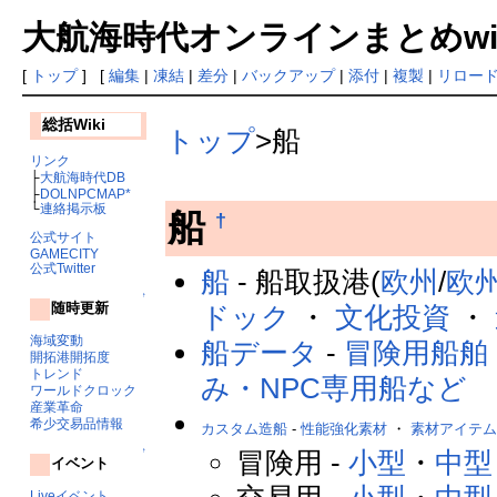
大航海時代オンラインまとめwiki
[
トップ
] [
編集
|
凍結
|
差分
|
バックアップ
|
添付
|
複製
|
リロー
総括Wiki
トップ
>船
リンク
├
大航海時代DB
├
DOLNPCMAP*
└
連絡掲示板
船
†
公式サイト
GAMECITY
公式Twitter
船
- 船取扱港(
欧州
/
欧
↑
随時更新
ドック
・
文化投資
・
海域変動
船データ
-
冒険用船舶
開拓港開拓度
トレンド
み・NPC専用船など
ワールドクロック
産業革命
希少交易品情報
カスタム造船
-
性能強化素材
・
素材アイテ
↑
冒険用 -
小型
・
中型
イベント
Liveイベント