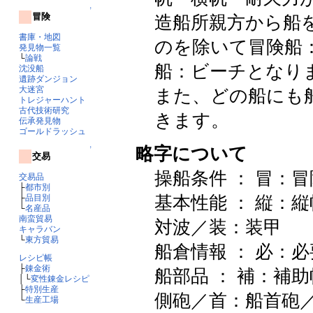
↑
冒険
造船所親方から船
書庫・地図
のを除いて冒険船
発見物一覧
└
論戦
船：ビーチとなり
沈没船
遺跡ダンジョン
大迷宮
また、どの船にも
トレジャーハント
古代技術研究
きます。
伝承発見物
ゴールドラッシュ
略字について
↑
交易
操船条件 ： 冒：冒
交易品
├
都市別
基本性能 ： 縦：
├
品目別
└
名産品
南蛮貿易
対波／装：装甲
キャラバン
└
東方貿易
船倉情報 ： 必：
レシピ帳
├
錬金術
船部品 ： 補：補
│└
変性錬金レシピ
├
特別生産
側砲／首：船首砲
└
生産工場