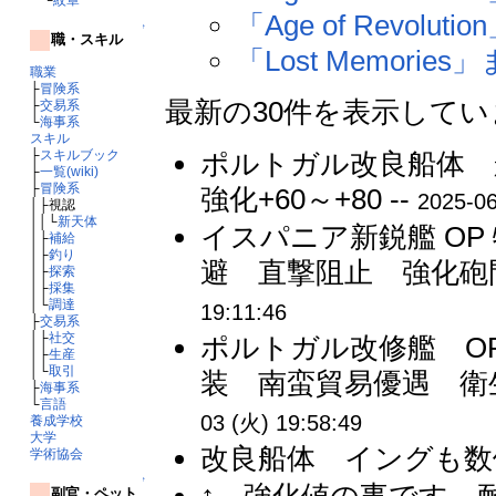
「Age of Revoluti
↑
職・スキル
「Lost Memories
職業
├
冒険系
最新の30件を表示して
├
交易系
└
海事系
スキル
├
スキルブック
ポルトガル改良船体 
├
一覧(wiki)
├
冒険系
強化+60～+80 --
2025-06
│├視認
││└
新天体
イスパニア新鋭艦 O
│├
補給
│├
釣り
避 直撃阻止 強化砲門
│├
探索
│├
採集
│└
調達
19:11:46
├
交易系
│├
社交
ポルトガル改修艦 O
│├
生産
│└
取引
装 南蛮貿易優遇 衛
├
海事系
└
言語
03 (火) 19:58:49
養成学校
大学
改良船体 イングも数値
学術協会
↑
副官・ペット