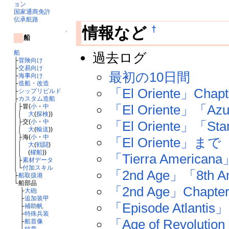
ョン
国家通商免許
伝承航路
†
情報など
↑
船
船
過去ログ
├
冒険向け
├
交易向け
最初の10日間
├
海事向け
├
造船・改造
「El Oriente」Cha
├
シップリビルド
├
カスタム造船
「El Oriente」「A
│├冒(
小
・
中
││
大
(
探検
))
│├交(
小
・
中
「El Oriente」「Sta
││
大
(
輸送
))
│├海(
小
・
中
「El Oriente」まで
││
大
(
戦闘
)
││ (
櫂船
))
「Tierra America
│├
素材データ
│└
付加スキル
「2nd Age」「8th A
├
船取扱港
└船部品
「2nd Age」Cha
├
大砲
├
追加装甲
「Episode Atlanti
├
補助帆
├
特殊兵装
「Age of Revol
├
船首像
└
紋章