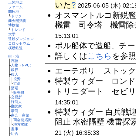
いた
?
上陸地点
2025-06-05 (木) 02:1
ファーム
開拓地
オスマントルコ新鋭艦
└
ドック
商会開拓街
機雷 司令塔 機雷除去
博物館
└
トレンド
大学
15:13:01
遺跡ダンジョン
ポル船体で造船、チーク
コロッセウム
横断鉄道
詳しくは
こちら
を参照 
街・港
├
言語
├
人物（NPC）
エーテボリ ストック／
├
銀行
├
役人
特製ウィダー ロンドン
│├
投資
│└
亡命
├
酒場
トリニダート セビリア
│└
販売員
├
交易所
14:35:01
├
行商人
├
翻訳家
特製ウィダー 白兵戦迎
├
豪商
├
商会・商館
阻止 水密隔壁 機雷探索
│├
商会開拓街
│└
地方艦隊
├
書庫
21 (火) 16:35:33
├
組合