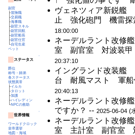
↑ 強化値の事です 耐久
ヴェネツィア新鋭艦 
副官
├
冒険職
├
交易職
止 強化砲門 機雷探索
├
海事職
├
副官スキル
18:00:00
├
副官回航
├
副官船長
ネーデルラント改修艦
├
副官仕官
└
自宅生産
室 副官室 対波装甲 
ペット
↑
ステータス
20:37:10
イングランド改装艦 
爵位
称号・師弟
各ステータス
台 耐風マスト 軍船
状態異常
├
イルカ
20:40:13
├
タロット
├
加護
ネーデルラント改修艦
├
ハイレディン
└
NPCの救助
ですか？ --
2025-06-04 (水
↑
世界情報
ネーデルラント改修艦
ワールドクロック
室 主計室 副官室 
皇帝選挙
地図・海域