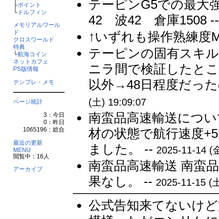
テーピンG5での最大強
├
ポイント
└
ドルフィン
42 波42 倉庫1508 -
メモリアルワール
ド
↑いずれも操作熟練度MA
クロスワールド
特典
テーピンの固有スキル
└
航海コイン
ネットカフェ
ニラ間で検証したとこ
PS版情報
以外→48日程度だった
テンプレ・メモ
(土) 19:09:07
ページ統計
南蛮品高速輸送につい
3：今日
0：昨日
1065196：総合
材の状態で航行速度+5
最近の更新
ました。 --
2025-11-14 (金
MENU
閲覧中：16人
南蛮品高速輸送 南蛮
アーカイブ
果なし。 --
2025-11-15 (土
公式告知来てないけど