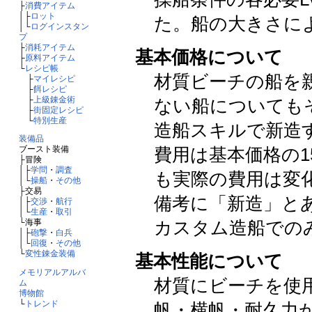
├
消費アイテム
│├
ロット
た。船の大きさに
│└
ログインスタン
プ
├
消耗アイテム
基本価格について
├
原料アイテム
└
レシピ帳
材質ビーチの船を
├
マイレシピ
├
餌レシピ
├
上級錬金術
ない船についても
├
街固定レシピ
└
特別生産
造船スキルで新造
装備品
ブースト装備
費用は基本価格の1
├冒険
│├
学問
・
調査
も実際の費用は変
│└
操船
・
その他
├交易
備考に「新造」と
│├
交渉
・
航行
│└
生産
・
取引
└海事
カスタム造船での
│├
砲撃
・
白兵
│└
回復
・
その他
└
変性錬金装備
基本性能について
メモリアルアルバ
材質にビーチを使
ム
博物館
└
トレンド
帆・横帆・耐久力