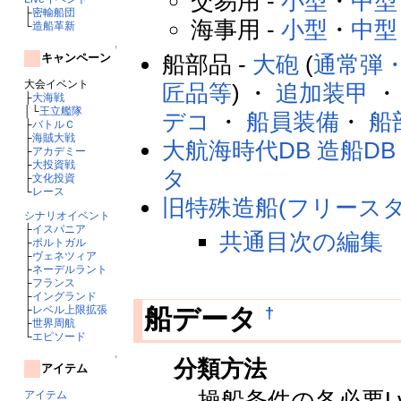
交易用 -
小型
・
中型
├
密輸船団
海事用 -
小型
・
中型
└
造船革新
↑
船部品 -
大砲
(
通常弾
キャンペーン
大会イベント
匠品等
) ・
追加装甲
├
大海戦
│└
王立艦隊
デコ
・
船員装備
・
船
├
バトルＣ
├
海賊大戦
大航海時代DB 造船DB
├
アカデミー
├
大投資戦
タ
├
文化投資
└
レース
旧特殊造船(フリースタ
シナリオイベント
├
イスパニア
共通目次の編集
├
ポルトガル
├
ヴェネツィア
├
ネーデルラント
├
フランス
├
イングランド
├
レベル上限拡張
†
船データ
├
世界周航
└
エピソード
↑
分類方法
アイテム
操船条件の各必要L
アイテム