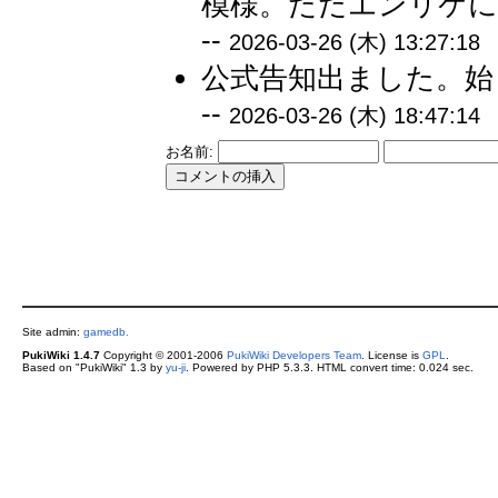
模様。ただエンリケに
--
2026-03-26 (木) 13:27:18
公式告知出ました。始
--
2026-03-26 (木) 18:47:14
お名前:
Site admin:
gamedb.
PukiWiki 1.4.7
Copyright © 2001-2006
PukiWiki Developers Team
. License is
GPL
.
Based on "PukiWiki" 1.3 by
yu-ji
. Powered by PHP 5.3.3. HTML convert time: 0.024 sec.