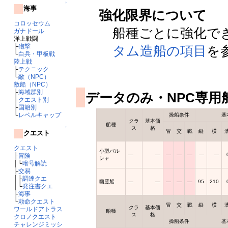
↑
海事
強化限界について
コロッセウム
船種ごとに強化で
ガナドール
洋上戦闘
├
砲撃
タム造船の項目
を
└
白兵・甲板戦
陸上戦
├
テクニック
└
敵（NPC）
敵船（NPC）
├
海域群別
データのみ・NPC専用
├
クエスト別
├
国籍別
└
レベルキャップ
操船条件
基
クラ
基本価
船種
↑
ス
格
冒
交
戦
縦
横
クエスト
クエスト
小型バル
―
―
―
―
―
―
―
├
冒険
シャ
│└
暗号解読
├
交易
│├
調達クエ
幽霊船
―
―
―
―
―
95
210
│└
発注書クエ
├
海事
└
勅命クエスト
冒
交
戦
縦
横
クラ
基本価
ワールドアトラス
船種
ス
格
クロノクエスト
操船条件
基
チャレンジミッシ