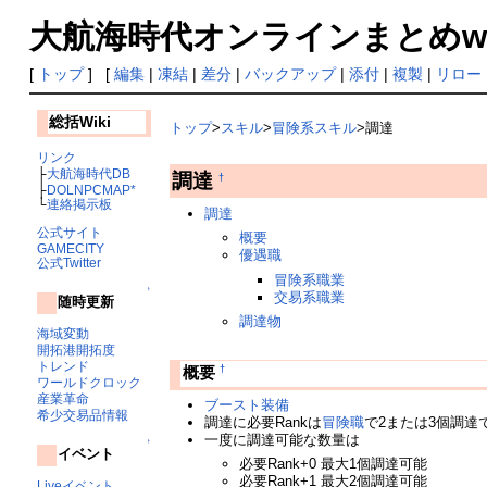
大航海時代オンラインまとめwiki
[
トップ
] [
編集
|
凍結
|
差分
|
バックアップ
|
添付
|
複製
|
リロー
総括Wiki
トップ
>
スキル
>
冒険系スキル
>調達
リンク
├
大航海時代DB
調達
†
├
DOLNPCMAP*
└
連絡掲示板
調達
公式サイト
概要
GAMECITY
優遇職
公式Twitter
冒険系職業
↑
交易系職業
随時更新
調達物
海域変動
開拓港開拓度
トレンド
†
概要
ワールドクロック
産業革命
ブースト装備
希少交易品情報
調達に必要Rankは
冒険職
で2または3個調達
一度に調達可能な数量は
↑
イベント
必要Rank+0 最大1個調達可能
必要Rank+1 最大2個調達可能
Liveイベント