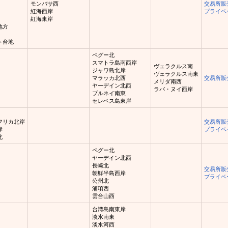
モンバサ西
交易所販
紅海西岸
プライベ
紅海東岸
地方
ト台地
ペグー北
スマトラ島南西岸
ヴェラクルス南
ジャワ島北岸
ヴェラクルス南東
マラッカ北西
交易所販
メリダ南西
ヤーデイン北西
ラパ・ヌイ西岸
ブルネイ南東
セレベス島東岸
フリカ北岸
交易所販
岸
プライベ
北
ペグー北
ヤーデイン北西
長崎北
交易所販
朝鮮半島西岸
プライベ
公州北
浦項西
雲台山西
台湾島南東岸
淡水南東
淡水河西