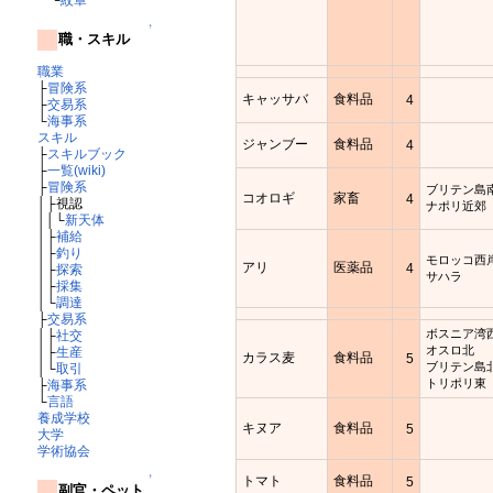
↑
職・スキル
職業
├
冒険系
キャッサバ
食料品
4
├
交易系
└
海事系
スキル
ジャンブー
食料品
4
├
スキルブック
├
一覧(wiki)
├
冒険系
ブリテン島
コオロギ
家畜
4
│├視認
ナポリ近郊
││└
新天体
│├
補給
│├
釣り
モロッコ西
アリ
医薬品
4
│├
探索
サハラ
│├
採集
│└
調達
├
交易系
ボスニア湾
│├
社交
オスロ北
│├
生産
カラス麦
食料品
5
ブリテン島
│└
取引
トリポリ東
├
海事系
└
言語
養成学校
キヌア
食料品
5
大学
学術協会
↑
トマト
食料品
5
副官・ペット