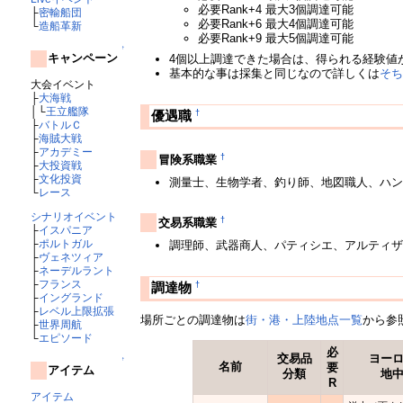
必要Rank+4 最大3個調達可能
├
密輸船団
必要Rank+6 最大4個調達可能
└
造船革新
必要Rank+9 最大5個調達可能
↑
キャンペーン
4個以上調達できた場合は、得られる経験値
基本的な事は採集と同じなので詳しくは
そ
大会イベント
├
大海戦
│└
王立艦隊
†
優遇職
├
バトルＣ
├
海賊大戦
├
アカデミー
†
冒険系職業
├
大投資戦
├
文化投資
測量士、生物学者、釣り師、地図職人、ハ
└
レース
シナリオイベント
†
交易系職業
├
イスパニア
├
ポルトガル
調理師、武器商人、パティシエ、アルティ
├
ヴェネツィア
├
ネーデルラント
├
フランス
†
調達物
├
イングランド
├
レベル上限拡張
場所ごとの調達物は
街・港・上陸地点一覧
から参
├
世界周航
└
エピソード
必
交易品
ヨー
↑
名前
要
アイテム
分類
地
R
アイテム