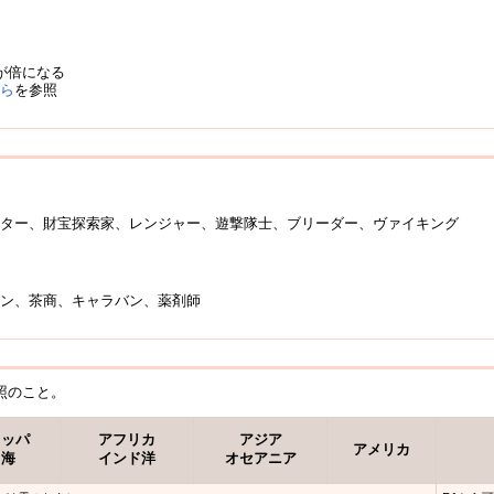
が倍になる
ちら
を参照
ンター、財宝探索家、レンジャー、遊撃隊士、ブリーダー、ヴァイキング
ザン、茶商、キャラバン、薬剤師
照のこと。
ロッパ
アフリカ
アジア
アメリカ
中海
インド洋
オセアニア