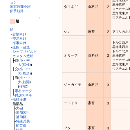
黒海北西岸
ョン
黒海東岸
国家通商免許
タマネギ
食料品
2
コーカサス
伝承航路
黒海北東岸
ウスチュル
↑
船
船
シカ
家畜
2
アフリカ北
├
冒険向け
├
交易向け
トルコ西岸
├
海事向け
黒海北西岸
├
造船・改造
トルコ北岸
├
シップリビルド
オリーブ
食料品
3
黒海東岸
├
カスタム造船
コーカサス
│├冒(
小
・
中
黒海北東岸
││
大
(
探検
))
ウスチュル
│├交(
小
・
中
││
大
(
輸送
))
│├海(
小
・
中
││
大
(
戦闘
)
ジャガイモ
食料品
3
││ (
櫂船
))
│├
素材データ
│└
付加スキル
├
船取扱港
ニワトリ
家畜
3
└船部品
├
大砲
├
追加装甲
├
補助帆
├
特殊兵装
├
船首像
ブタ
家畜
3
└
紋章