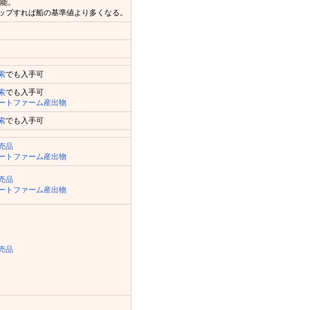
可能。
ップすれば船の基準値より多くなる。
索
でも入手可
索
でも入手可
ートファーム産出物
索
でも入手可
売品
ートファーム産出物
売品
ートファーム産出物
売品