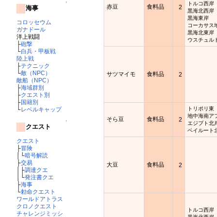
↑
トルコ西岸
赤豆
食料品
2
海事
黒海北西岸
黒海東岸
コロッセウム
コーカサス
ガナドール
黒海北東岸
洋上戦闘
ウスチュル
├
砲撃
└
白兵・甲板戦
陸上戦
├
テクニック
└
敵（NPC）
サツマイモ
食料品
2
敵船（NPC）
├
海域群別
├
クエスト別
├
国籍別
トリポリ東
└
レベルキャップ
地中海南ア
そら豆
食料品
2
↑
エジプト北
クエスト
ベイルート
クエスト
├
冒険
│└
暗号解読
├
交易
大豆
食料品
2
│├
調達クエ
│└
発注書クエ
├
海事
└
勅命クエスト
ワールドアトラス
クロノクエスト
トルコ西岸
チャレンジミッシ