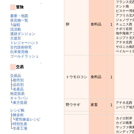
フランス北
↑
ナント南
冒険
ビスケー湾
アフリカ北
書庫・地図
ジェノヴァ
発見物一覧
卵
食料品
1
チュニス西
└
論戦
ナポリ近郊
沈没船
地中海南ア
遺跡ダンジョン
エジプト北
大迷宮
アテネ北西
トレジャーハント
サロニカ南
古代技術研究
ベイルート
伝承発見物
ゴールドラッシュ
↑
交易
交易品
トウモロコシ
食料品
1
├
都市別
├
品目別
└
名産品
南蛮貿易
キャラバン
└
東方貿易
アテネ北西
野ウサギ
家畜
1
シベリア地
レシピ帳
├
錬金術
カイロ対岸
│└
変性錬金レシピ
カイロ南東
├
特別生産
ヤッファ南
└
生産工場
カンディア