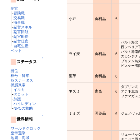
副官
├
冒険職
├
交易職
小豆
食料品
5
├
海事職
├
副官スキル
├
副官回航
├
副官船長
├
副官仕官
バルト海北
└
自宅生産
西シベリア
ペット
バルト海南
ライ麦
食料品
6
スカンジナ
↑
ブリテン島
ステータス
ビスケー湾
爵位
称号・師弟
里芋
食料品
6
各ステータス
状態異常
ダブリン北
├
イルカ
ネズミ
家畜
6
アテネ北西
├
タロット
ファマガス
├
加護
├
ハイレディン
└
NPCの救助
ミミズ
医薬品
6
ジェノヴァ
↑
世界情報
ワールドクロック
皇帝選挙
リューベッ
地図・海域
モロッコ西