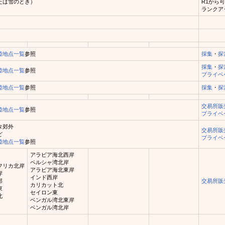
たは雪のとき）
R1から
ランクア
陸地点一覧
参照
採集
・
探
採集
・
探
陸地点一覧
参照
プライベ
陸地点一覧
参照
採集
・
探
交易所販
陸地点一覧
参照
プライベ
タ郊外
交易所販
ど
プライベ
陸地点一覧
参照
アラビア海北西岸
ペルシャ湾北岸
フリカ北岸
アラビア海北東岸
岸
インド西岸
部
交易所販
カリカット北
東
セイロン東
北
ベンガル湾北東岸
ベンガル湾北岸