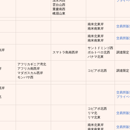
淡水河西
プライベ
雲台山西
重慶南西
峨眉山東
南米北東岸
交易所販
南米南東岸
南米北東岸
交易所販
南米南東岸
サントドミンゴ西
南岸
スマトラ島南西岸
ポルトベロ北西
調達限定
パナマ北東
アフリカギニア湾北
岸
アフリカ南西岸
コピアポ北西
調達限定
マダガスカル西岸
モンバサ西
西岸
交易所販
北
プライベ
コピアポ北西
リマ北
交易所販
リマ北東
南米北東岸
交易所販
南米南東岸