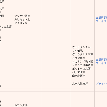
西岸
南岸
岸
北西
マッサワ西南
交易所販
カリカット北
プライベ
セイロン東
フリカ北岸
岸
西
北
ヴェラクルス南
マヤ低地
ヴェラクルス南東
メリダ南西
交易所販
ユカタン半島内陸
プライベ
メキシコ湾南西岸
ポルトベロ北西
パナマ北東
南米北西岸
北米大陸東岸
プライベ
方
東
西
ルアンダ北