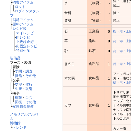
洋上（雨ま
├
消費アイテム
水
（物資）
-
陸上
│├
ロット
│└
ログインスタン
食料
（物資）
-
陸上
プ
├
消耗アイテム
資材
（物資）
-
陸上
├
原料アイテム
└
レシピ帳
石
工業品
0
街・港・上
├
マイレシピ
├
餌レシピ
草
染料
0
街・港・上
├
上級錬金術
├
街固定レシピ
└
特別生産
砂
鉱石
0
街・港・上
装備品
ブースト装備
きのこ
食料品
1
街・港・上
├冒険
│├
学問
・
調査
ファマガス
│└
操船
・
その他
木の実
食料品
1
カレー南な
├交易
街・港・上
│├
交渉
・
航行
│└
生産
・
取引
トリポリ東
└海事
地中海南ア
│├
砲撃
・
白兵
エジプト北
│└
回復
・
その他
カブ
食料品
1
ナイル川中
└
変性錬金装備
ヤッファ南
メモリアルアルバ
ベイルート
ム
トルコ北岸
博物館
└
トレンド
カレー南