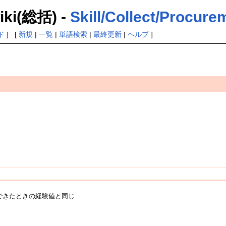
(総括) -
Skill/Collect/Procure
ド
] [
新規
|
一覧
|
単語検索
|
最終更新
|
ヘルプ
]
できたときの経験値と同じ