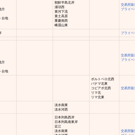
朝鮮半島北岸
交易所販
浦項西
地方
プライベ
黄河下流
黄土高原
ト台地
重慶南西
峨眉山東
岸
プライベ
交易所販
プライベ
地方
ト台地
ポルトベロ北西
パナマ北東
コピアポ北西
交易所販
リマ北
リマ北東
淡水南東
淡水河西
日本列島西岸
日本列島南東岸
近江
淡水南東
交易所販