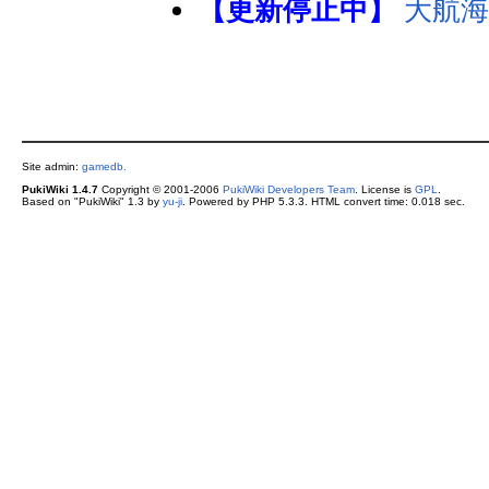
【更新停止中】
大航海
Site admin:
gamedb.
PukiWiki 1.4.7
Copyright © 2001-2006
PukiWiki Developers Team
. License is
GPL
.
Based on "PukiWiki" 1.3 by
yu-ji
. Powered by PHP 5.3.3. HTML convert time: 0.018 sec.