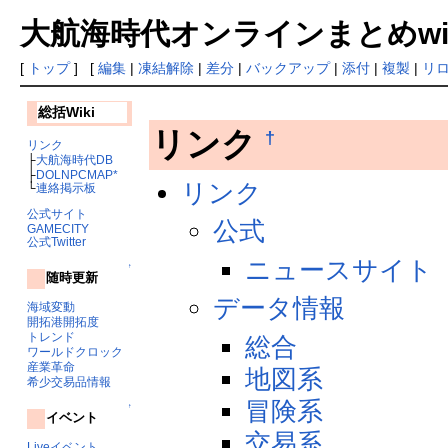
大航海時代オンラインまとめwiki
[
トップ
] [
編集
|
凍結解除
|
差分
|
バックアップ
|
添付
|
複製
|
リ
総括Wiki
リンク
†
リンク
├
大航海時代DB
├
DOLNPCMAP*
リンク
└
連絡掲示板
公式サイト
公式
GAMECITY
公式Twitter
ニュースサイト
↑
随時更新
データ情報
海域変動
開拓港開拓度
トレンド
総合
ワールドクロック
産業革命
地図系
希少交易品情報
冒険系
↑
イベント
交易系
Liveイベント