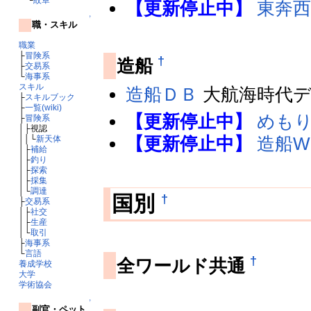
【更新停止中】
東奔西
↑
職・スキル
職業
├
冒険系
†
造船
├
交易系
└
海事系
スキル
造船ＤＢ
大航海時代デ
├
スキルブック
├
一覧(wiki)
【更新停止中】
めも
├
冒険系
│├視認
【更新停止中】
造船Wi
││└
新天体
│├
補給
│├
釣り
│├
探索
│├
採集
│└
調達
†
国別
├
交易系
│├
社交
│├
生産
│└
取引
├
海事系
└
言語
†
全ワールド共通
養成学校
大学
学術協会
↑
副官・ペット