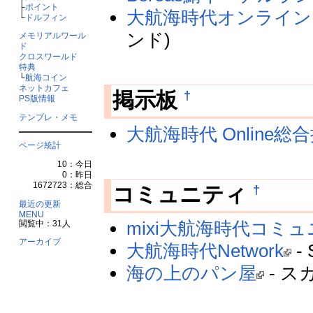
├
ポイント
大航海時代オンライン Bore
└
ドルフィン
ンド)
メモリアルワール
ド
クロスワールド
特典
└
航海コイン
ネットカフェ
†
掲示板
PS版情報
テンプレ・メモ
大航海時代 Online総
ページ統計
10：今日
0：昨日
1672723：総合
†
コミュニティ
最近の更新
MENU
mixi大航海時代コミ
閲覧中：31人
アーカイブ
大航海時代Network
- 
海の上のパン屋
- ス