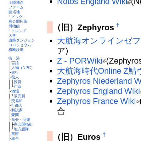
Notos England Wiki
(
上陸地点
ファーム
開拓地
└
ドック
商会開拓街
†
（旧）Zephyros
博物館
└
トレンド
大学
大航海オンラインゼフィ
遺跡ダンジョン
コロッセウム
ア)
横断鉄道
Z - PORWiki
(Zephy
街・港
├
言語
├
人物（NPC）
大航海時代Online 
├
銀行
├
役人
Zephyros Niederland W
│├
投資
│└
亡命
Zephyros England Wiki
├
酒場
│└
販売員
Zephyros France Wiki
├
交易所
├
行商人
合
├
翻訳家
├
豪商
├
商会・商館
│├
商会開拓街
│└
地方艦隊
†
├
書庫
（旧）Euros
├
組合