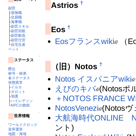
†
Astrios
副官
├
冒険職
├
交易職
├
海事職
†
├
副官スキル
Eos
├
副官回航
├
副官船長
Eosフランスwiki
（E
├
副官仕官
└
自宅生産
ペット
↑
ステータス
†
（旧）Notos
爵位
称号・師弟
Notos イスパニアwiki
各ステータス
状態異常
えびのキバ
(Notos
├
イルカ
├
タロット
＋NOTOS FRANCE W
├
加護
├
ハイレディン
└
NPCの救助
NotosVenezi
(Noto
↑
大航海時代ONLINE Noto
世界情報
ワールドクロック
ント)
皇帝選挙
地図・海域