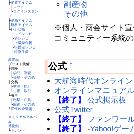
副産物
├
消費アイテム
│├
ロット
│└
ログインスタン
その他
プ
├
消耗アイテム
├
原料アイテム
※個人・商会サイト宣
└
レシピ帳
├
マイレシピ
コミュニティー系統
├
餌レシピ
├
上級錬金術
├
街固定レシピ
└
特別生産
装備品
†
公式
ブースト装備
├冒険
│├
学問
・
調査
│└
操船
・
その他
大航海時代オンライン
├交易
│├
交渉
・
航行
オンラインマニュア
│└
生産
・
取引
└海事
【終了】
公式掲示板
│├
砲撃
・
白兵
│└
回復
・
その他
公式Twitter
└
変性錬金装備
【終了】
ファンワー
メモリアルアルバ
ム
博物館
【終了】
-
Yahoo!ゲ
└
トレンド