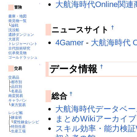
大航海時代Online関連
↑
冒険
書庫・地図
発見物一覧
└
論戦
†
ニュースサイト
沈没船
遺跡ダンジョン
大迷宮
4Gamer
-
大航海時代 On
トレジャーハント
古代技術研究
伝承発見物
ゴールドラッシュ
↑
†
データ情報
交易
交易品
├
都市別
├
品目別
└
名産品
†
総合
南蛮貿易
キャラバン
└
東方貿易
大航海時代データベー
レシピ帳
まとめWikiアーカイブ
├
錬金術
│└
変性錬金レシピ
スキル効率・能力検証W
├
特別生産
└
生産工場