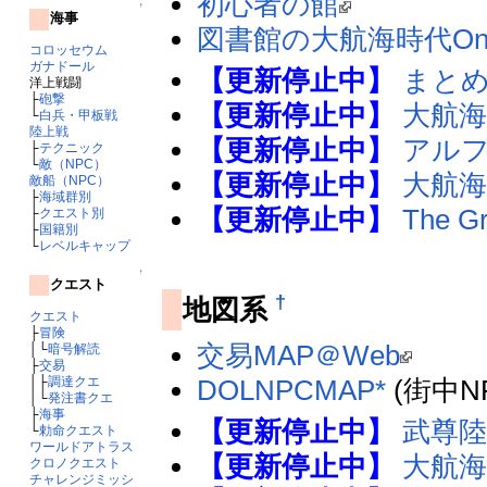
初心者の館
↑
海事
図書館の大航海時代Onl
コロッセウム
ガナドール
【更新停止中】
まとめ
洋上戦闘
├
砲撃
【更新停止中】
大航海時
└
白兵・甲板戦
陸上戦
【更新停止中】
アル
├
テクニック
└
敵（NPC）
【更新停止中】
大航海
敵船（NPC）
├
海域群別
【更新停止中】
The Gr
├
クエスト別
├
国籍別
└
レベルキャップ
↑
クエスト
†
地図系
クエスト
├
冒険
交易MAP＠Web
│└
暗号解読
├
交易
DOLNPCMAP*
(街中N
│├
調達クエ
│└
発注書クエ
├
海事
【更新停止中】
武尊
└
勅命クエスト
ワールドアトラス
【更新停止中】
大航海
クロノクエスト
チャレンジミッシ