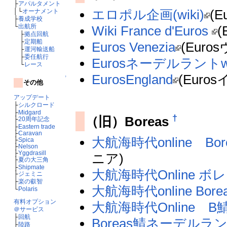
├
アパルタメント
エロポル企画(wiki)
(
│└
オーナメント
├
養成学校
└
出航所
Wiki France d'Euros
(
├
拠点回航
├
定期船
Euros Venezia
(Eur
├
運河輸送船
├
委任航行
Eurosネーデルラントwi
└
レース
EurosEngland
(Euro
↑
その他
アップデート
├
シルクロード
├
Midgard
†
（旧）Boreas
├
20周年記念
├
Eastern trade
├
Caravan
大航海時代online Bo
├
Spica
├
Nelson
├
Yggdrasill
ニア)
├
夏の大三角
├
Shipmate
大航海時代Online ボ
├
ジェミニ
├
楽の叡智
大航海時代online Bor
└
Polaris
有料オプション
大航海時代Online 
＠サービス
├
回航
Boreas鯖ネーデルラント
├
陸路