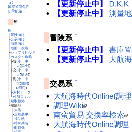
【更新停止中】
D.K.K
ョン
国家通商免許
【更新停止中】
測量
伝承航路
↑
船
船
†
├
冒険向け
冒険系
├
交易向け
├
海事向け
【更新停止中】
書庫
├
造船・改造
├
シップリビルド
├
カスタム造船
【更新停止中】
大航海
│├冒(
小
・
中
││
大
(
探検
))
│├交(
小
・
中
││
大
(
輸送
))
│├海(
小
・
中
†
交易系
││
大
(
戦闘
)
││ (
櫂船
))
│├
素材データ
大航海時代Online(調
│└
付加スキル
├
船取扱港
調理Wiki
└船部品
├
大砲
南蛮貿易 交換率検索
├
追加装甲
├
補助帆
大航海時代Online調
├
特殊兵装
├
船首像
└
紋章