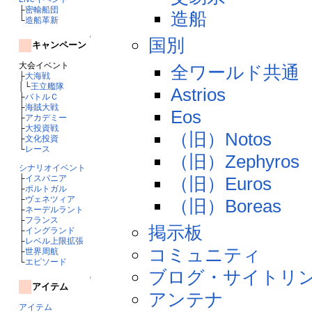
├
密輸船団
造船
└
造船革新
↑
国別
キャンペーン
大会イベント
全ワールド共通
├
大海戦
│└
王立艦隊
Astrios
├
バトルＣ
├
海賊大戦
Eos
├
アカデミー
├
大投資戦
（旧）Notos
├
文化投資
└
レース
（旧）Zephyros
シナリオイベント
（旧）Euros
├
イスパニア
├
ポルトガル
├
ヴェネツィア
（旧）Boreas
├
ネーデルラント
├
フランス
掲示板
├
イングランド
├
レベル上限拡張
コミュニティ
├
世界周航
└
エピソード
ブログ・サイトリ
↑
アイテム
アンテナ
アイテム