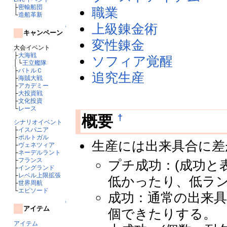
├
密輸船団
職業
└
造船革新
上級錬金術
↑
キャンペーン
変性錬金
大会イベント
├
大海戦
ソフィア覚醒
│└
王立艦隊
├
バトルＣ
追究生産
├
海賊大戦
├
アカデミー
├
大投資戦
├
文化投資
└
レース
†
概要
シナリオイベント
├
イスパニア
├
ポルトガル
生産には出来具合に差
├
ヴェネツィア
├
ネーデルラント
├
フランス
プチ成功：(成功と
├
イングランド
├
レベル上限拡張
低かったり、低ラン
├
世界周航
└
エピソード
成功：通常の出来具
↑
アイテム
個できたりする。
アイテム