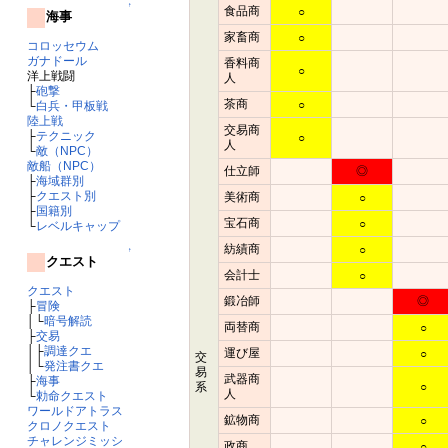
↑
食品商
○
海事
家畜商
○
コロッセウム
ガナドール
香料商
○
洋上戦闘
人
├
砲撃
茶商
○
└
白兵・甲板戦
陸上戦
交易商
├
テクニック
○
人
└
敵（NPC）
敵船（NPC）
仕立師
◎
├
海域群別
├
クエスト別
美術商
○
├
国籍別
宝石商
○
└
レベルキャップ
紡績商
○
↑
クエスト
会計士
○
クエスト
鍛冶師
◎
├
冒険
│└
暗号解読
両替商
○
├
交易
│├
調達クエ
運び屋
○
交
│└
発注書クエ
易
武器商
├
海事
系
○
人
└
勅命クエスト
ワールドアトラス
鉱物商
○
クロノクエスト
チャレンジミッシ
政商
○