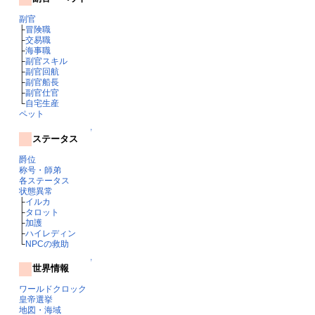
副官
├
冒険職
├
交易職
├
海事職
├
副官スキル
├
副官回航
├
副官船長
├
副官仕官
└
自宅生産
ペット
↑
ステータス
爵位
称号・師弟
各ステータス
状態異常
├
イルカ
├
タロット
├
加護
├
ハイレディン
└
NPCの救助
↑
世界情報
ワールドクロック
皇帝選挙
地図・海域