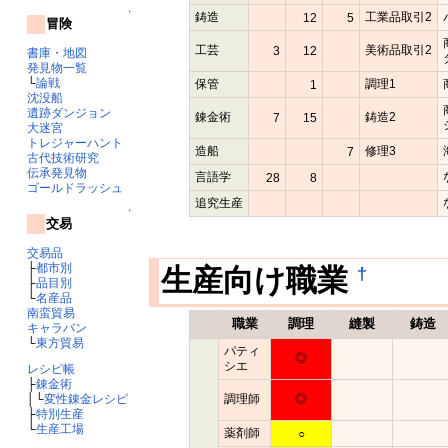
↑
鋳造
工業品取引2
12
5
冒険
工芸
美術品取引2
3
12
書庫・地図
発見物一覧
└
論戦
保管
調理1
1
沈没船
遺跡ダンジョン
錬金術
鋳造2
7
15
大迷宮
トレジャーハント
造船
修理3
7
古代技術研究
伝承発見物
言語学
28
8
ゴールドラッシュ
追究生産
↑
交易
交易品
├
都市別
†
生産向け職業
├
品目別
└
名産品
南蛮貿易
職業
調理
縫製
鋳造
キャラバン
└
東方貿易
パティ
◎
シエ
レシピ帳
├
錬金術
調理師
◎
│└
変性錬金レシピ
├
特別生産
└
生産工場
薬剤師
○