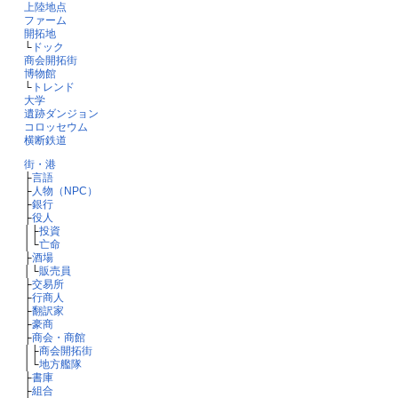
上陸地点
ファーム
開拓地
└
ドック
商会開拓街
博物館
└
トレンド
大学
遺跡ダンジョン
コロッセウム
横断鉄道
街・港
├
言語
├
人物（NPC）
├
銀行
├
役人
│├
投資
│└
亡命
├
酒場
│└
販売員
├
交易所
├
行商人
├
翻訳家
├
豪商
├
商会・商館
│├
商会開拓街
│└
地方艦隊
├
書庫
├
組合