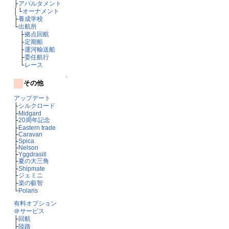
├
アパルタメント
│└
オーナメント
├
養成学校
└
出航所
├
拠点回航
├
定期船
├
運河輸送船
├
委任航行
└
レース
↑
その他
アップデート
├
シルクロード
├
Midgard
├
20周年記念
├
Eastern trade
├
Caravan
├
Spica
├
Nelson
├
Yggdrasill
├
夏の大三角
├
Shipmate
├
ジェミニ
├
楽の叡智
└
Polaris
有料オプション
＠サービス
├
回航
├
陸路