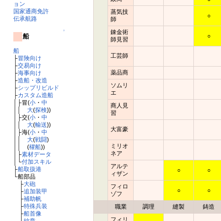
ョン
国家通商免許
蒸気技
○
伝承航路
師
錬金術
↑
○
船
師見習
船
工芸師
├
冒険向け
├
交易向け
薬品商
├
海事向け
├
造船・改造
ソムリ
├
シップリビルド
エ
├
カスタム造船
│├冒(
小
・
中
商人見
││
大
(
探検
))
習
│├交(
小
・
中
││
大
(
輸送
))
大富豪
│├海(
小
・
中
││
大
(
戦闘
)
ミリオ
││ (
櫂船
))
ネア
│├
素材データ
│└
付加スキル
アルテ
├
船取扱港
○
○
ィザン
└船部品
├
大砲
フィロ
○
○
├
追加装甲
ゾフ
├
補助帆
├
特殊兵装
職業
調理
縫製
鋳造
├
船首像
フィリ
└
紋章