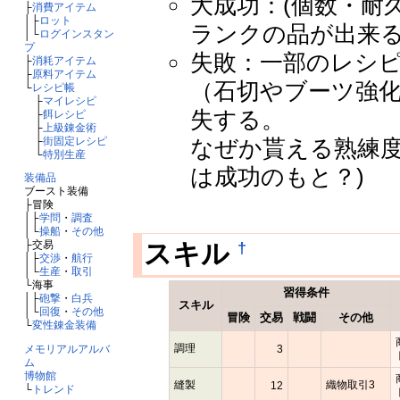
大成功：(個数・耐
├
消費アイテム
│├
ロット
ランクの品が出来る
│└
ログインスタン
プ
失敗：一部のレシ
├
消耗アイテム
├
原料アイテム
（石切やブーツ強
└
レシピ帳
├
マイレシピ
失する。
├
餌レシピ
├
上級錬金術
├
街固定レシピ
なぜか貰える熟練度
└
特別生産
は成功のもと？)
装備品
ブースト装備
├冒険
│├
学問
・
調査
│└
操船
・
その他
†
スキル
├交易
│├
交渉
・
航行
│└
生産
・
取引
└海事
習得条件
│├
砲撃
・
白兵
スキル
│└
回復
・
その他
冒険
交易
戦闘
その他
└
変性錬金装備
調理
3
メモリアルアルバ
ム
博物館
縫製
織物取引3
12
└
トレンド