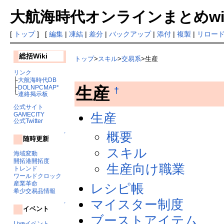
大航海時代オンラインまとめwiki
[
トップ
] [
編集
|
凍結
|
差分
|
バックアップ
|
添付
|
複製
|
リロー
総括Wiki
トップ
>
スキル
>
交易系
>生産
リンク
├
大航海時代DB
├
DOLNPCMAP*
生産
†
└
連絡掲示板
公式サイト
生産
GAMECITY
公式Twitter
概要
↑
随時更新
スキル
海域変動
開拓港開拓度
生産向け職業
トレンド
ワールドクロック
産業革命
レシピ帳
希少交易品情報
マイスター制度
↑
イベント
ブーストアイテム
Liveイベント