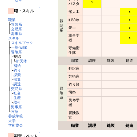
○
バスタ
↑
職・スキル
船大工
○
戦術家
○
職業
戦
├
冒険系
闘
銃士
○
├
交易系
系
└
海事系
軍事学
○
スキル
者
├
スキルブック
├
一覧(wiki)
守備衛
├
冒険系
生隊
│├視認
職業
調理
縫製
鋳造
││└
新天体
│├
補給
翻訳家
│├
釣り
│├
探索
芸術家
│├
採集
│└
調達
釣り師
冒
├
交易系
司祭
険
│├
社交
系
│├
生産
民俗学
│└
取引
者
├
海事系
└
言語
冒険教
養成学校
官
大学
職業
調理
縫製
鋳造
学術協会
↑
副官・ペット