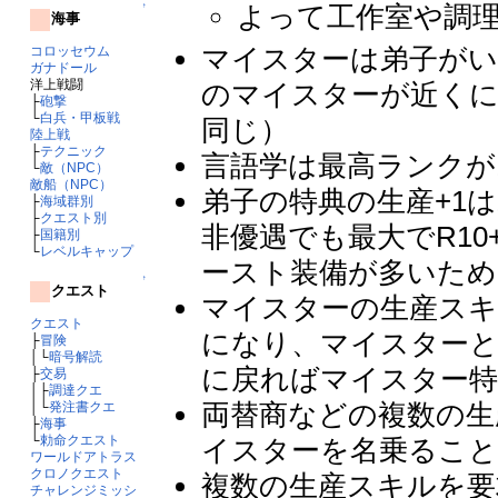
よって工作室や調
↑
海事
マイスターは弟子がい
コロッセウム
ガナドール
洋上戦闘
のマイスターが近くに
├
砲撃
└
白兵・甲板戦
同じ）
陸上戦
├
テクニック
言語学は最高ランクが
└
敵（NPC）
敵船（NPC）
弟子の特典の生産+1
├
海域群別
├
クエスト別
非優遇でも最大でR1
├
国籍別
└
レベルキャップ
ースト装備が多いため
↑
クエスト
マイスターの生産スキ
クエスト
になり、マイスターと
├
冒険
│└
暗号解読
に戻ればマイスター
├
交易
│├
調達クエ
両替商などの複数の生
│└
発注書クエ
├
海事
└
勅命クエスト
イスターを名乗るこ
ワールドアトラス
クロノクエスト
複数の生産スキルを要
チャレンジミッシ