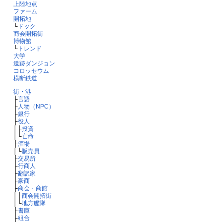
上陸地点
ファーム
開拓地
└
ドック
商会開拓街
博物館
└
トレンド
大学
遺跡ダンジョン
コロッセウム
横断鉄道
街・港
├
言語
├
人物（NPC）
├
銀行
├
役人
│├
投資
│└
亡命
├
酒場
│└
販売員
├
交易所
├
行商人
├
翻訳家
├
豪商
├
商会・商館
│├
商会開拓街
│└
地方艦隊
├
書庫
├
組合