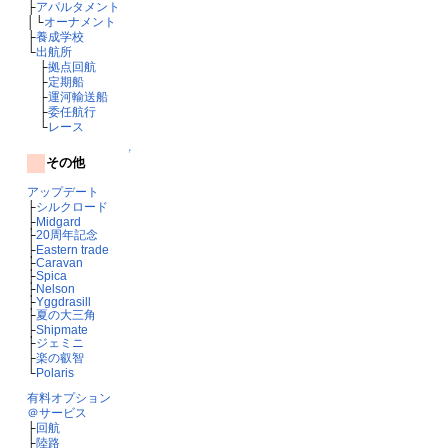
├
アパルタメント
│└
オーナメント
├
養成学校
└
出航所
├
拠点回航
├
定期船
├
運河輸送船
├
委任航行
└
レース
↑
その他
アップデート
├
シルクロード
├
Midgard
├
20周年記念
├
Eastern trade
├
Caravan
├
Spica
├
Nelson
├
Yggdrasill
├
夏の大三角
├
Shipmate
├
ジェミニ
├
楽の叡智
└
Polaris
有料オプション
＠サービス
├
回航
├
陸路