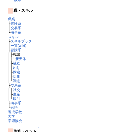
↑
職・スキル
職業
├
冒険系
├
交易系
└
海事系
スキル
├
スキルブック
├
一覧(wiki)
├
冒険系
│├視認
││└
新天体
│├
補給
│├
釣り
│├
探索
│├
採集
│└
調達
├
交易系
│├
社交
│├
生産
│└
取引
├
海事系
└
言語
養成学校
大学
学術協会
↑
副官・ペット