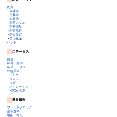
副官
├
冒険職
├
交易職
├
海事職
├
副官スキル
├
副官回航
├
副官船長
├
副官仕官
└
自宅生産
ペット
↑
ステータス
爵位
称号・師弟
各ステータス
状態異常
├
イルカ
├
タロット
├
加護
├
ハイレディン
└
NPCの救助
↑
世界情報
ワールドクロック
皇帝選挙
地図・海域