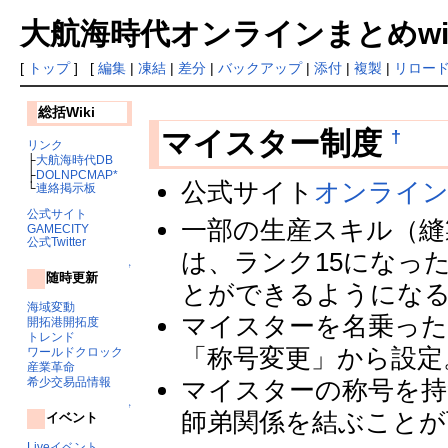
大航海時代オンラインまとめwiki
[
トップ
] [
編集
|
凍結
|
差分
|
バックアップ
|
添付
|
複製
|
リロー
総括Wiki
†
マイスター制度
リンク
├
大航海時代DB
├
DOLNPCMAP*
公式サイト
オンライ
└
連絡掲示板
公式サイト
一部の生産スキル（縫
GAMECITY
公式Twitter
は、ランク15になっ
↑
随時更新
とができるようにな
海域変動
マイスターを名乗った
開拓港開拓度
トレンド
「称号変更」から設定
ワールドクロック
産業革命
希少交易品情報
マイスターの称号を
↑
師弟関係を結ぶことが
イベント
Liveイベント