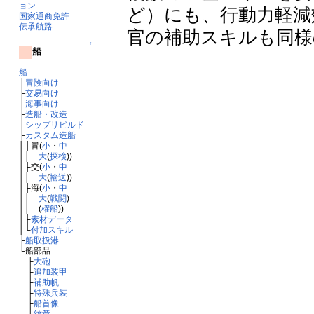
ョン
ど）にも、行動力軽減
国家通商免許
伝承航路
官の補助スキルも同様
↑
船
船
├
冒険向け
├
交易向け
├
海事向け
├
造船・改造
├
シップリビルド
├
カスタム造船
│├冒(
小
・
中
││
大
(
探検
))
│├交(
小
・
中
││
大
(
輸送
))
│├海(
小
・
中
││
大
(
戦闘
)
││ (
櫂船
))
│├
素材データ
│└
付加スキル
├
船取扱港
└船部品
├
大砲
├
追加装甲
├
補助帆
├
特殊兵装
├
船首像
└
紋章