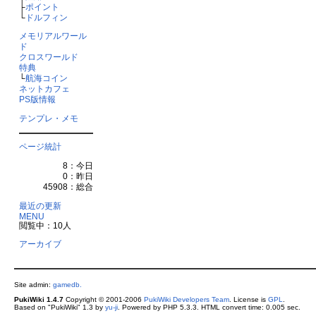
├
ポイント
└
ドルフィン
メモリアルワール
ド
クロスワールド
特典
└
航海コイン
ネットカフェ
PS版情報
テンプレ・メモ
ページ統計
8：今日
0：昨日
45908：総合
最近の更新
MENU
閲覧中：10人
アーカイブ
Site admin:
gamedb.
PukiWiki 1.4.7
Copyright © 2001-2006
PukiWiki Developers Team
. License is
GPL
.
Based on "PukiWiki" 1.3 by
yu-ji
. Powered by PHP 5.3.3. HTML convert time: 0.005 sec.