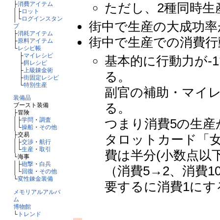
ただし、2種同時生
├
消費アイテム
│├
ロット
│└
ログインスタン
街中で生産の大成功率
プ
├
消耗アイテム
街中で生産での消費行
├
原料アイテム
└
レシピ帳
├
マイレシピ
基本的に行動力が-
├
餌レシピ
├
上級錬金術
る。
├
街固定レシピ
└
特別生産
副官の補助・マイレ
装備品
る。
ブースト装備
├冒険
│├
学問
・
調査
つまり消費5の生産
│└
操船
・
その他
├交易
タロットカード「
│├
交渉
・
航行
│└
生産
・
取引
費は半分(小数点以
└海事
│├
砲撃
・
白兵
（消費5→2、消費10
│└
回復
・
その他
└
変性錬金装備
要するに消費1にす
メモリアルアルバ
ム
博物館
└
トレンド