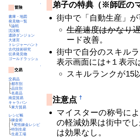
弟子の特典（※師匠の
↑
冒険
街中で「自動生産」が
書庫・地図
発見物一覧
└
論戦
生産速度はかなり
沈没船
遺跡ダンジョン
ード改善。
大迷宮
トレジャーハント
街中で自分のスキルラ
古代技術研究
伝承発見物
ゴールドラッシュ
表示画面には+１表示
↑
交易
スキルランクが15
交易品
├
都市別
├
品目別
└
名産品
†
注意点
南蛮貿易
キャラバン
└
東方貿易
マイスターの称号によ
レシピ帳
├
錬金術
の軽減効果は街中でし
│└
変性錬金レシピ
├
特別生産
は効果なし。
└
生産工場