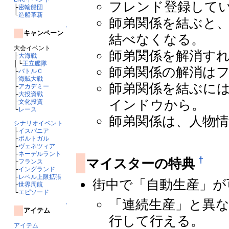
フレンド登録して
├
密輸船団
└
造船革新
師弟関係を結ぶと
↑
キャンペーン
結べなくなる。
大会イベント
師弟関係を解消す
├
大海戦
│└
王立艦隊
師弟関係の解消は
├
バトルＣ
├
海賊大戦
師弟関係を結ぶに
├
アカデミー
├
大投資戦
インドウから。
├
文化投資
└
レース
師弟関係は、人物
シナリオイベント
├
イスパニア
├
ポルトガル
├
ヴェネツィア
├
ネーデルラント
†
マイスターの特典
├
フランス
├
イングランド
├
レベル上限拡張
街中で「自動生産」が
├
世界周航
└
エピソード
「連続生産」と異
↑
アイテム
行して行える。
アイテム