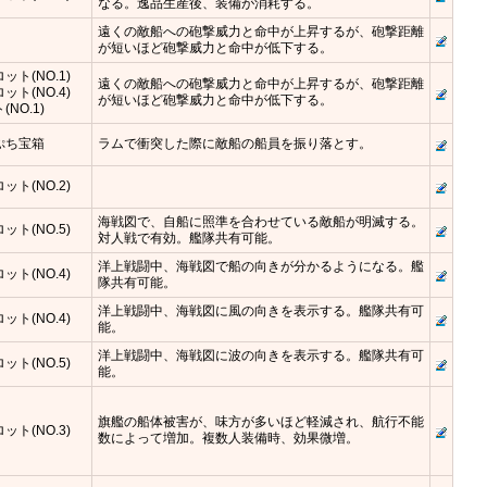
なる。逸品生産後、装備が消耗する。
遠くの敵船への砲撃威力と命中が上昇するが、砲撃距離
が短いほど砲撃威力と命中が低下する。
ット(NO.1)
遠くの敵船への砲撃威力と命中が上昇するが、砲撃距離
ット(NO.4)
が短いほど砲撃威力と命中が低下する。
NO.1)
ぷち宝箱
ラムで衝突した際に敵船の船員を振り落とす。
ット(NO.2)
海戦図で、自船に照準を合わせている敵船が明滅する。
ット(NO.5)
対人戦で有効。艦隊共有可能。
洋上戦闘中、海戦図で船の向きが分かるようになる。艦
ット(NO.4)
隊共有可能。
洋上戦闘中、海戦図に風の向きを表示する。艦隊共有可
ット(NO.4)
能。
洋上戦闘中、海戦図に波の向きを表示する。艦隊共有可
ット(NO.5)
能。
旗艦の船体被害が、味方が多いほど軽減され、航行不能
ット(NO.3)
数によって増加。複数人装備時、効果微増。