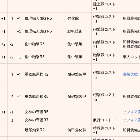
陸上戦コスト
+1
砲撃戦コスト
修理職人(舵) R5
強化舵
船員装備ロ
+1
-1
+1
+1
砲撃戦コスト
修理職人(帆) R5
縫帆技術
船員装備ロ
-1
+1
+1
船員装備ロ
砲撃戦コスト
集中砲撃R5
集中装填
+2
-2
船員装備ロ
+1
砲撃戦コスト
集中砲撃R5
集中装填
軍人ロット(
+1
-2
+1
+1
砲撃戦コスト
重鉄船尾楼R2
耐砲撃装甲
海賊大戦
-1
+1
+2
砲撃戦コスト
重鉄船尾楼R5
耐砲撃装甲
船員装備ロ
-2
+1
+2
女神の守護R5
ソフィア
+1
-1
女神の守護R7
航行コスト+1
ソフィア
+1
特殊弾コスト
焼尽効果R2
装甲劣化弾
船員装備
+1