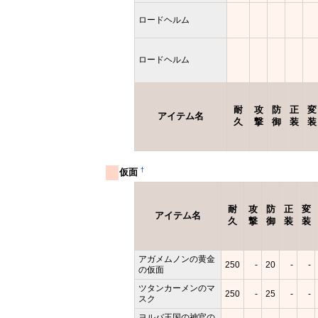
ロードヘルム
ロードヘルム
耐
攻
防
正
変
アイテム名
久
撃
御
装
装
†
仮面
耐
攻
防
正
変
アイテム名
久
撃
御
装
装
アガメムノンの黄金
250
-
20
-
-
の仮面
ツタンカーメンのマ
250
-
25
-
-
スク
ヨルバ王国の神官の