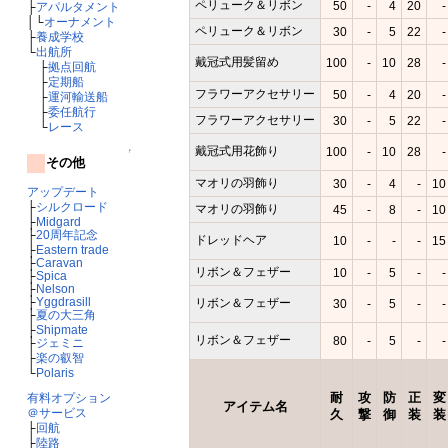
ペリューク＆リボン
50
-
4
20
-
├
アパルタメント
│└
オーナメント
ペリューク＆リボン
30
-
5
22
-
├
養成学校
└
出航所
戴冠式用髪留め
100
-
10
28
-
├
拠点回航
├
定期船
フラワーアクセサリー
50
-
4
20
-
├
運河輸送船
├
委任航行
フラワーアクセサリー
30
-
5
22
-
└
レース
戴冠式用花飾り
100
-
10
28
-
↑
その他
マオリの羽飾り
30
-
4
-
10
アップデート
├
シルクロード
マオリの羽飾り
45
-
8
-
10
├
Midgard
├
20周年記念
ドレッドヘア
10
-
-
-
15
├
Eastern trade
├
Caravan
リボン＆フェザー
10
-
5
-
-
├
Spica
├
Nelson
├
Yggdrasill
リボン＆フェザー
30
-
5
-
-
├
夏の大三角
├
Shipmate
リボン＆フェザー
80
-
5
-
-
├
ジェミニ
├
楽の叡智
└
Polaris
耐
攻
防
正
変
有料オプション
アイテム名
＠サービス
久
撃
御
装
装
├
回航
├
陸路