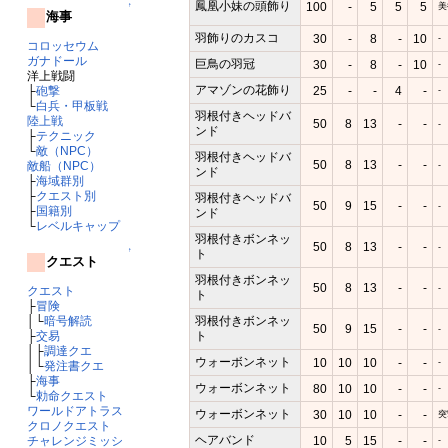
鳳凰小妹の頭飾り
100
-
5
5
5
美
↑
海事
羽飾りのカスコ
30
-
8
-
10
-
コロッセウム
ガナドール
巨鳥の羽冠
30
-
8
-
10
-
洋上戦闘
アマゾンの花飾り
25
-
-
4
-
├
砲撃
-
└
白兵・甲板戦
羽根付きヘッドバ
陸上戦
50
8
13
-
-
-
ンド
├
テクニック
└
敵（NPC）
羽根付きヘッドバ
50
8
13
-
-
敵船（NPC）
-
ンド
├
海域群別
├
クエスト別
羽根付きヘッドバ
50
9
15
-
-
-
├
国籍別
ンド
└
レベルキャップ
羽根付きボンネッ
50
8
13
-
-
-
↑
ト
クエスト
羽根付きボンネッ
50
8
13
-
-
-
クエスト
ト
├
冒険
羽根付きボンネッ
│└
暗号解読
50
9
15
-
-
-
ト
├
交易
│├
調達クエ
ウォーボンネット
10
10
10
-
-
-
│└
発注書クエ
├
海事
ウォーボンネット
80
10
10
-
-
-
└
勅命クエスト
ワールドアトラス
ウォーボンネット
30
10
10
-
-
突
クロノクエスト
ヘアバンド
10
5
15
-
-
チャレンジミッシ
-