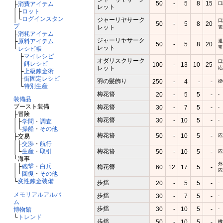
50
-
5
8
15
口
├
消費アイテム
レット
│├
ロット
│└
ログインスタン
ジャーリヤサーク
口
50
-
5
8
20
プ
レット
警
├
消耗アイテム
ジャーリヤサーク
├
原料アイテム
運
50
-
5
8
20
レット
宝
└
レシピ帳
├
マイレシピ
オダリスクサーク
口
├
餌レシピ
100
-
13
10
25
レット
応
├
上級錬金術
├
街固定レシピ
羽の髪飾り
250
-
4
-
-
操
└
特別生産
梅花簪
20
-
5
5
-
-
装備品
ブースト装備
梅花簪
30
-
7
5
-
-
├冒険
梅花簪
30
-
10
5
-
-
│├
学問
・
調査
│└
操船
・
その他
梅花簪
50
-
10
5
-
応
├交易
│├
交渉
・
航行
梅花簪
│└
生産
・
取引
50
-
10
5
-
応
└海事
外
│├
砲撃
・
白兵
梅花簪
60
12
17
5
-
応
│└
回復
・
その他
└
変性錬金装備
歩揺
20
-
5
5
-
-
メモリアルアルバ
歩揺
30
-
7
5
-
-
ム
歩揺
30
-
10
5
-
-
博物館
└
トレンド
歩揺
50
-
10
5
-
機