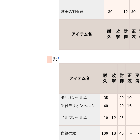
君王の羽根冠
30
-
10
30
耐
攻
防
正
アイテム名
久
撃
御
装
†
兜
耐
攻
防
正
変
アイテム名
久
撃
御
装
装
モリオンヘルム
35
-
20
10
-
羽付モリオンヘルム
40
-
20
15
-
ノルマンヘルム
10
12
25
-
-
白銀の兜
100
18
45
-
-