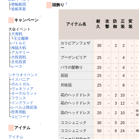
├
密輸船団
†
頭飾り
└
造船革新
↑
キャンペーン
耐
攻
防
正
変
アイテム名
久
撃
御
装
装
大会イベント
├
大海戦
│└
王立艦隊
カリビアンフェザ
├
バトルＣ
30
-
2
2
-
-
ー
├
海賊大戦
├
アカデミー
├
大投資戦
ブーゲンビリア
25
-
-
4
-
-
├
文化投資
└
レース
バラの髪飾り
25
-
-
4
-
-
シナリオイベント
花冠
25
-
-
4
-
-
├
イスパニア
├
ポルトガル
月桂冠
25
-
-
8
-
-
├
ヴェネツィア
├
ネーデルラント
花のヘッドドレス
20
-
2
10
-
-
├
フランス
├
イングランド
花のヘッドドレス
25
-
3
12
-
工
├
レベル上限拡張
医
├
世界周航
花のヘッドドレス
20
-
2
10
-
保
└
エピソード
ココシュニック
30
-
5
20
-
-
↑
アイテム
ココシュニック
50
-
6
24
-
織
アイテム
ジャーリヤサーク