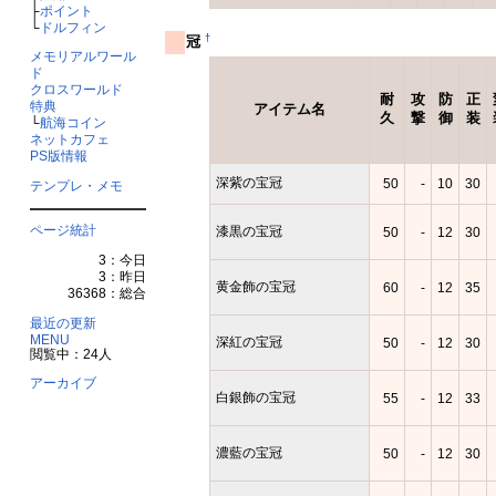
├
ポイント
└
ドルフィン
†
冠
メモリアルワール
ド
クロスワールド
耐
攻
防
正
特典
アイテム名
久
撃
御
装
└
航海コイン
ネットカフェ
PS版情報
深紫の宝冠
50
-
10
30
テンプレ・メモ
ページ統計
漆黒の宝冠
50
-
12
30
3：今日
3：昨日
黄金飾の宝冠
60
-
12
35
36368：総合
最近の更新
MENU
深紅の宝冠
50
-
12
30
閲覧中：24人
アーカイブ
白銀飾の宝冠
55
-
12
33
濃藍の宝冠
50
-
12
30