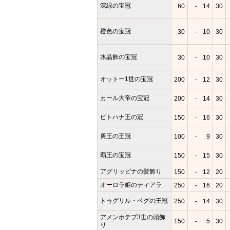
深緑の宝冠
60
-
14
30
橙色の宝冠
30
-
10
30
水晶飾の宝冠
30
-
10
30
オットー1世の宝冠
200
-
12
30
カール大帝の宝冠
200
-
14
30
ピトハナ王の冠
150
-
16
30
勇王の王冠
100
-
9
30
覇王の宝冠
150
-
15
30
アグリッピナの髪飾り
150
-
12
20
オーロラ姫のティアラ
250
-
16
20
トゥグリル・ベグの王冠
250
-
14
30
アメンホテプ3世の頭飾
150
-
5
30
り