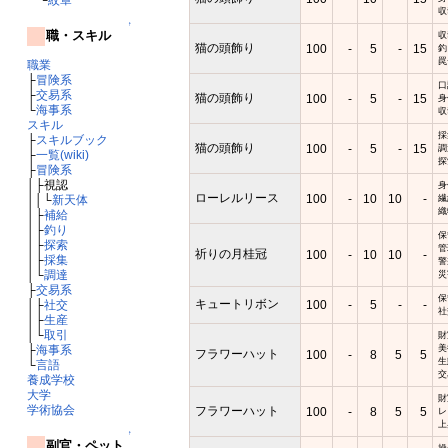
収
↑
職・スキル
収
猫の頭飾り
100
-
5
-
15
釣
罠
職業
├
冒険系
口
├
交易系
猫の頭飾り
100
-
5
-
15
身
└
海事系
収
スキル
採
├
スキルブック
猫の頭飾り
100
-
5
-
15
調
├
一覧(wiki)
探
├
冒険系
│├視認
身
ローレルリース
100
-
10
10
-
繊
││└
新天体
織
│├
補給
│├
釣り
保
│├
探索
管
祈りの月桂冠
100
-
10
10
-
│├
採集
警
│└
調達
災
├
交易系
保
キュートリボン
100
-
5
-
-
│├
社交
社
│├
生産
│└
取引
財
美
├
海事系
フラワーハット
100
-
8
5
5
生
└
言語
交
養成学校
大学
財
学術協会
フラワーハット
100
-
8
5
5
レ
上
↑
副官・ペット
操