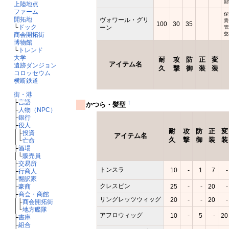
副
上陸地点
ファーム
保
開拓地
ヴォワール・グリ
貴
100
30
35
└
ドック
ーン
管
交
商会開拓街
博物館
└
トレンド
大学
耐
攻
防
正
変
アイテム名
遺跡ダンジョン
久
撃
御
装
装
コロッセウム
横断鉄道
街・港
├
言語
†
かつら・髪型
├
人物（NPC）
├
銀行
├
役人
耐
攻
防
正
変
│├
投資
アイテム名
久
撃
御
装
装
│└
亡命
├
酒場
│└
販売員
├
交易所
トンスラ
10
-
1
7
-
├
行商人
├
翻訳家
クレスピン
25
-
-
20
-
├
豪商
├
商会・商館
リングレッツウィッグ
20
-
-
20
-
│├
商会開拓街
│└
地方艦隊
アフロウィッグ
10
-
5
-
20
├
書庫
├
組合