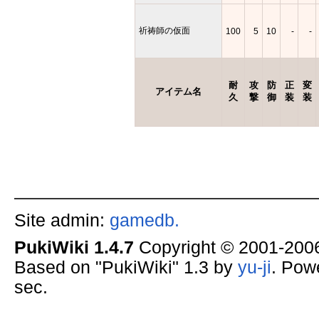
祈祷師の仮面
100
5
10
-
-
耐
攻
防
正
変
アイテム名
久
撃
御
装
装
Site admin:
gamedb.
PukiWiki 1.4.7
Copyright © 2001-20
Based on "PukiWiki" 1.3 by
yu-ji
. Pow
sec.