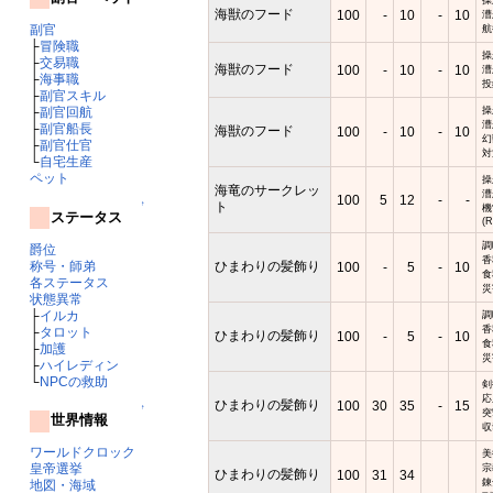
海獣のフード
100
-
10
-
10
漕
副官
航
├
冒険職
操
├
交易職
海獣のフード
100
-
10
-
10
漕
├
海事職
投
├
副官スキル
操
├
副官回航
漕
├
副官船長
海獣のフード
100
-
10
-
10
幻
├
副官仕官
対
└
自宅生産
ペット
操
海竜のサークレッ
漕
100
5
12
-
-
ト
↑
機
ステータス
(R
調
爵位
香
称号・師弟
ひまわりの髪飾り
100
-
5
-
10
食
各ステータス
災
状態異常
├
イルカ
調
香
├
タロット
ひまわりの髪飾り
100
-
5
-
10
食
├
加護
災
├
ハイレディン
└
NPCの救助
剣
応
ひまわりの髪飾り
100
30
35
-
15
↑
突
世界情報
収
ワールドクロック
美
皇帝選挙
宗
ひまわりの髪飾り
100
31
34
錬
地図・海域