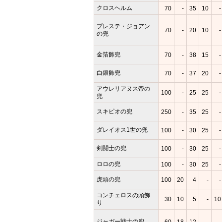
クロスヘルム
70
-
35
10
-
プレステ・ジョアン
70
-
20
10
-
の兜
金箔飾兜
70
-
38
15
-
白銀飾兜
70
-
37
20
-
アウレリアヌス帝の
100
-
25
25
-
兜
スキピオの兜
250
-
35
25
-
ダレイオス1世の兜
100
-
30
25
-
剣闘士の兜
100
-
30
25
-
ロロの兜
100
-
30
25
-
虎頭の兜
100
20
4
-
-
コンチェロスの頭飾
30
10
5
-
10
り
ジャガー戦士の兜
60
18
12
-
-