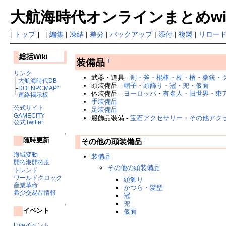
大航海時代オンラインまとめwiki
[
トップ
] [
編集
|
凍結
|
差分
|
バックアップ
|
添付
|
複製
|
リロー
総括Wiki
装備品
†
リンク
武器・道具 -
剣・斧・棍棒・杖・槍
・
拳銃・
├
大航海時代DB
頭装備品 -
帽子
・
頭飾り・冠・兜・仮面
├
DOLNPCMAP*
体装備品 -
ヨーロッパ
・
有名人・旧世界
・
東
└
連絡掲示板
手装備品
公式サイト
足装備品
GAMECITY
服飾品装備 -
宝石アクセサリー
・
その他アク
公式Twitter
↑
随時更新
†
その他の頭装備品
海域変動
装備品
開拓港開拓度
その他の頭装備品
トレンド
ワールドクロック
頭飾り
産業革命
かつら・髪型
希少交易品情報
冠
兜
↑
イベント
仮面
Liveイベント