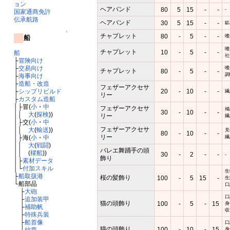
ョン
ヘアバンド
80
5
15
-
-
-
国家通商免許
伝承航路
ヘアバンド
30
5
15
-
-
鉱
↑
チャプレット
80
-
5
-
-
嗜
船
嗜
チャプレット
10
-
5
-
-
船
社
├
冒険向け
├
交易向け
嗜
チャプレット
80
-
5
-
-
調
├
海事向け
├
造船・改造
フェザーアクセサ
20
-
10
-
-
├
シップリビルド
繊
リー
├
カスタム造船
│├冒(
小
・
中
フェザーアクセサ
補
30
-
10
-
-
││
大
(
探検
))
リー
繊
│├交(
小
・
中
フェザーアクセサ
││
大
(
輸送
))
見
80
-
10
-
-
リー
繊
│├海(
小
・
中
││
大
(
戦闘
)
バレエ舞踊手の頭
││ (
櫂船
))
30
-
2
-
-
-
飾り
│├
素材データ
│└
付加スキル
生
├
船取扱港
桜の髪飾り
100
-
5
15
-
生
└船部品
口
├
大砲
口
├
追加装甲
猫の頭飾り
100
-
5
-
15
身
├
補助帆
収
├
特殊兵装
├
船首像
口
猫の頭飾り
100
-
10
-
15
身
└
紋章