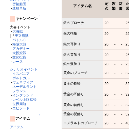
耐
攻
防
├
密輸船団
アイテム名
久
撃
御
└
造船革新
↑
キャンペーン
銀のブローチ
20
-
-
2
大会イベント
├
大海戦
銀の指輪
20
-
-
2
│└
王立艦隊
├
バトルＣ
銀の耳飾り
20
-
-
2
├
海賊大戦
├
アカデミー
├
大投資戦
銀の首飾り
20
-
-
2
├
文化投資
└
レース
銀の髪飾り
20
-
-
2
シナリオイベント
黄金のブローチ
20
-
-
3
├
イスパニア
├
ポルトガル
├
ヴェネツィア
黄金の指輪
20
-
-
3
├
ネーデルラント
├
フランス
黄金の耳飾り
20
-
-
3
├
イングランド
├
レベル上限拡張
├
世界周航
黄金の首飾り
20
-
-
3
└
エピソード
黄金の髪飾り
20
-
-
3
↑
アイテム
エメラルドのブローチ
20
-
-
4
アイテム