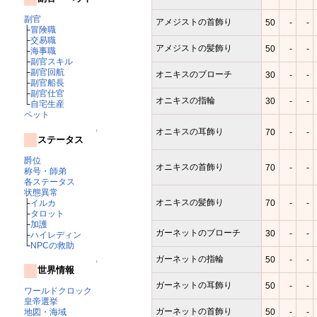
副官
アメジストの首飾り
50
-
-
├
冒険職
├
交易職
アメジストの髪飾り
50
-
-
├
海事職
├
副官スキル
├
副官回航
オニキスのブローチ
30
-
-
├
副官船長
├
副官仕官
オニキスの指輪
30
-
-
└
自宅生産
ペット
オニキスの耳飾り
70
-
-
↑
ステータス
爵位
オニキスの首飾り
70
-
-
称号・師弟
各ステータス
状態異常
オニキスの髪飾り
├
イルカ
70
-
-
├
タロット
├
加護
ガーネットのブローチ
30
-
-
├
ハイレディン
└
NPCの救助
ガーネットの指輪
50
-
-
↑
世界情報
ガーネットの耳飾り
50
-
-
ワールドクロック
皇帝選挙
ガーネットの首飾り
50
-
-
地図・海域