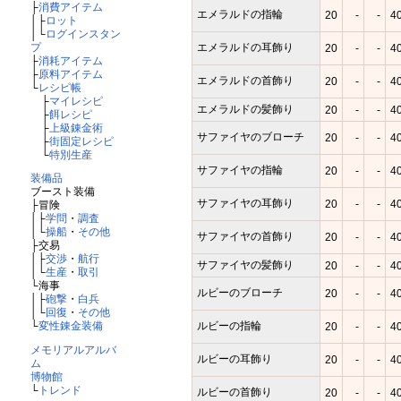
├
消費アイテム
エメラルドの指輪
20
-
-
4
│├
ロット
│└
ログインスタン
エメラルドの耳飾り
プ
20
-
-
4
├
消耗アイテム
├
原料アイテム
エメラルドの首飾り
20
-
-
4
└
レシピ帳
├
マイレシピ
エメラルドの髪飾り
20
-
-
4
├
餌レシピ
├
上級錬金術
サファイヤのブローチ
20
-
-
4
├
街固定レシピ
└
特別生産
サファイヤの指輪
20
-
-
4
装備品
ブースト装備
サファイヤの耳飾り
20
-
-
4
├冒険
│├
学問
・
調査
│└
操船
・
その他
サファイヤの首飾り
20
-
-
4
├交易
│├
交渉
・
航行
サファイヤの髪飾り
20
-
-
4
│└
生産
・
取引
└海事
ルビーのブローチ
20
-
-
4
│├
砲撃
・
白兵
│└
回復
・
その他
ルビーの指輪
└
変性錬金装備
20
-
-
4
メモリアルアルバ
ルビーの耳飾り
20
-
-
4
ム
博物館
└
トレンド
ルビーの首飾り
20
-
-
4