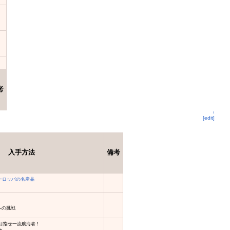
考
↑
[edit]
入手方法
備考
ーロッパの名産品
への挑戦
 目指せ一流航海者！