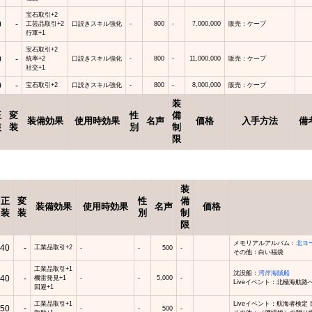
宝石取引+2
0
-
工芸品取引+2
口説きスキル強化
-
800
-
7,000,000
販売：ケープ
行軍+1
宝石取引+2
0
-
統率+2
口説きスキル強化
-
800
-
11,000,000
販売：ケープ
社交+1
0
-
宝石取引+2
口説きスキル強化
-
800
-
8,000,000
販売：ケープ
装
正
変
性
備
装備効果
使用時効果
名声
価格
入手方法
備
装
装
別
制
限
装
正
変
性
備
装備効果
使用時効果
名声
価格
装
装
別
制
限
メモリアルアルバム：
北ヨ
40
-
工業品取引+2
-
-
500
-
その他：白い福袋
工業品取引+1
沈没船：
湾岸海賊船
40
-
機雷発見+1
-
-
5,000
-
Liveイベント：北極海航路
回避+1
工業品取引+1
Liveイベント：航海者検定
50
-
-
-
500
-