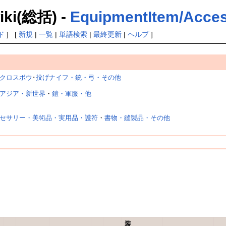
(総括) -
EquipmentItem/Acce
ド
] [
新規
|
一覧
|
単語検索
|
最終更新
|
ヘルプ
]
クロスボウ
･
投げナイフ・銃・弓・その他
アジア・新世界
・
鎧・軍服・他
セサリー・美術品・実用品・護符
・
書物・縫製品・その他
装