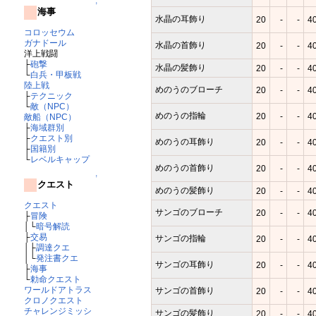
↑
海事
水晶の耳飾り
20
-
-
4
コロッセウム
ガナドール
水晶の首飾り
20
-
-
4
洋上戦闘
├
砲撃
水晶の髪飾り
20
-
-
4
└
白兵・甲板戦
陸上戦
めのうのブローチ
20
-
-
4
├
テクニック
└
敵（NPC）
めのうの指輪
20
-
-
4
敵船（NPC）
├
海域群別
├
クエスト別
めのうの耳飾り
20
-
-
4
├
国籍別
└
レベルキャップ
めのうの首飾り
20
-
-
4
↑
クエスト
めのうの髪飾り
20
-
-
4
クエスト
サンゴのブローチ
20
-
-
4
├
冒険
│└
暗号解読
├
交易
サンゴの指輪
20
-
-
4
│├
調達クエ
│└
発注書クエ
サンゴの耳飾り
20
-
-
4
├
海事
└
勅命クエスト
ワールドアトラス
サンゴの首飾り
20
-
-
4
クロノクエスト
チャレンジミッシ
サンゴの髪飾り
20
-
-
4