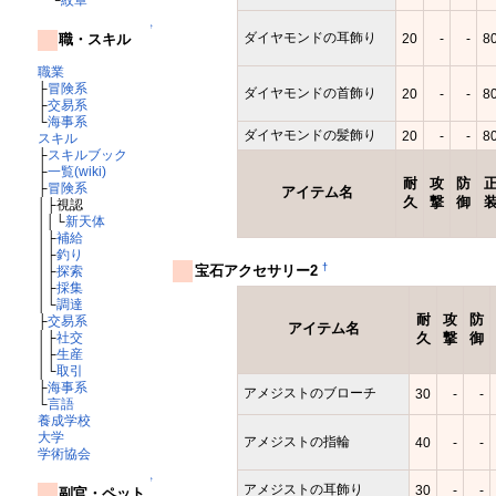
↑
ダイヤモンドの耳飾り
20
-
-
8
職・スキル
職業
├
冒険系
ダイヤモンドの首飾り
20
-
-
8
├
交易系
└
海事系
ダイヤモンドの髪飾り
20
-
-
8
スキル
├
スキルブック
├
一覧(wiki)
耐
攻
防
├
冒険系
アイテム名
久
撃
御
│├視認
││└
新天体
│├
補給
│├
釣り
†
宝石アクセサリー2
│├
探索
│├
採集
│└
調達
耐
攻
防
├
交易系
アイテム名
│├
社交
久
撃
御
│├
生産
│└
取引
├
海事系
アメジストのブローチ
30
-
-
└
言語
養成学校
大学
アメジストの指輪
40
-
-
学術協会
↑
アメジストの耳飾り
30
-
-
副官・ペット