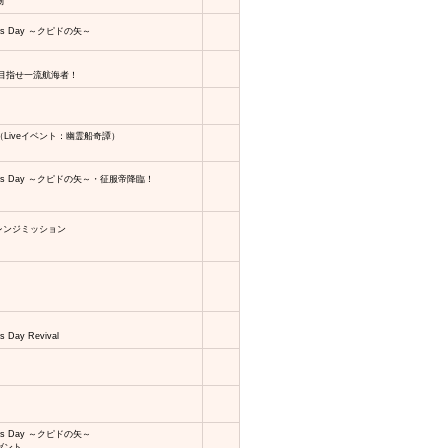
物
ne's Day ～クピドの矢～
 目指せ一流航海者！
（Liveイベント：幽霊船奇譚）
tine's Day ～クピドの矢～・征服帝降臨！
ャレンジミッション
s Day Revival
ne's Day ～クピドの矢～
ゼント