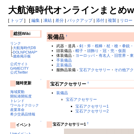
大航海時代オンラインまとめwiki
[
トップ
] [
編集
|
凍結
|
差分
|
バックアップ
|
添付
|
複製
|
リロー
総括Wiki
装備品
†
リンク
武器・道具 -
剣・斧・棍棒・杖・槍
・
拳銃・
├
大航海時代DB
頭装備品 -
帽子
・
頭飾り・冠・兜・仮面
├
DOLNPCMAP*
体装備品 -
ヨーロッパ
・
有名人・旧世界
・
東
└
連絡掲示板
手装備品
公式サイト
足装備品
GAMECITY
服飾品装備 -
宝石アクセサリー
・
その他アク
公式Twitter
↑
随時更新
†
宝石アクセサリー
海域変動
装備品
開拓港開拓度
宝石アクセサリー
トレンド
ワールドクロック
宝石アクセサリー1
産業革命
宝石アクセサリー2
希少交易品情報
↑
†
宝石アクセサリー1
イベント
Liveイベント