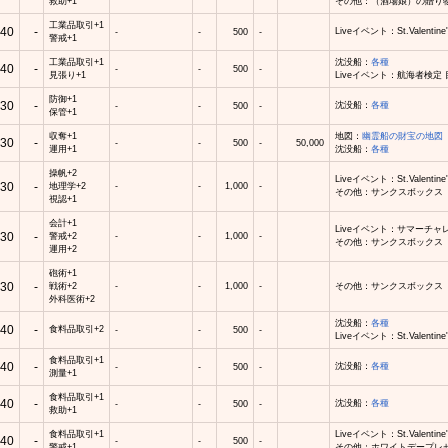
救助+1
その他：（酒場娘）の贈り
工業品取引+1
40
-
Liveイベント：St.Valenti
-
-
500
-
警戒+1
工業品取引+1
沈没船：
各種
40
-
-
-
500
-
見張り+1
Liveイベント：航海者検定
防御+1
30
-
沈没船：
各種
-
-
500
-
保管+1
収奪+1
地図：
幽霊船の財宝の地図
30
-
-
-
500
-
50,000
運用+1
沈没船：
各種
操帆+2
Liveイベント：St.Valen
30
-
地理学+2
-
-
1,000
-
その他：サンクスボックス
視認+1
会計+1
Liveイベント：サマーチ
30
-
警戒+2
-
-
1,000
-
その他：サンクスボックス
運用+2
砲術+1
30
-
戦術+2
-
-
1,000
-
その他：サンクスボックス
外科医術+2
沈没船：
各種
40
-
食料品取引+2
-
-
500
-
Liveイベント：St.Valentine'
食料品取引+1
40
-
沈没船：
各種
-
-
500
-
測量+1
食料品取引+1
40
-
沈没船：
各種
-
-
500
-
救助+1
食料品取引+1
Liveイベント：St.Valenti
40
-
-
-
500
-
警戒+1
その他：ホワイトデープレ