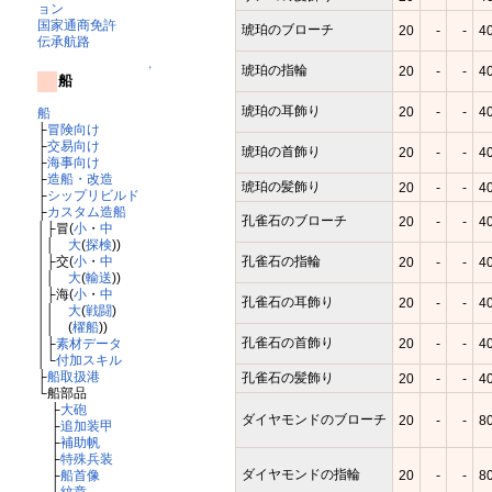
ョン
国家通商免許
琥珀のブローチ
20
-
-
4
伝承航路
琥珀の指輪
20
-
-
4
↑
船
琥珀の耳飾り
20
-
-
4
船
├
冒険向け
├
交易向け
琥珀の首飾り
20
-
-
4
├
海事向け
├
造船・改造
琥珀の髪飾り
20
-
-
4
├
シップリビルド
├
カスタム造船
孔雀石のブローチ
20
-
-
4
│├冒(
小
・
中
││
大
(
探検
))
孔雀石の指輪
│├交(
小
・
中
20
-
-
4
││
大
(
輸送
))
│├海(
小
・
中
孔雀石の耳飾り
20
-
-
4
││
大
(
戦闘
)
││ (
櫂船
))
孔雀石の首飾り
20
-
-
4
│├
素材データ
│└
付加スキル
├
船取扱港
孔雀石の髪飾り
20
-
-
4
└船部品
├
大砲
ダイヤモンドのブローチ
20
-
-
8
├
追加装甲
├
補助帆
├
特殊兵装
ダイヤモンドの指輪
20
-
-
8
├
船首像
└
紋章