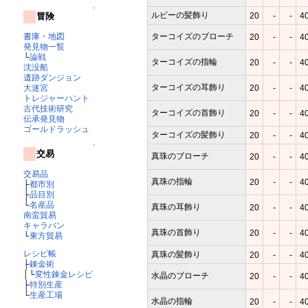
↑
ルビーの髪飾り
20
-
-
4
冒険
ターコイズのブローチ
書庫・地図
20
-
-
4
発見物一覧
└
論戦
ターコイズの指輪
20
-
-
4
沈没船
遺跡ダンジョン
ターコイズの耳飾り
20
-
-
4
大迷宮
トレジャーハント
古代技術研究
ターコイズの首飾り
20
-
-
4
伝承発見物
ゴールドラッシュ
ターコイズの髪飾り
20
-
-
4
↑
交易
真珠のブローチ
20
-
-
4
交易品
真珠の指輪
20
-
-
4
├
都市別
├
品目別
└
名産品
真珠の耳飾り
20
-
-
4
南蛮貿易
キャラバン
真珠の首飾り
20
-
-
4
└
東方貿易
レシピ帳
真珠の髪飾り
20
-
-
4
├
錬金術
│└
変性錬金レシピ
水晶のブローチ
20
-
-
4
├
特別生産
└
生産工場
水晶の指輪
20
-
-
4