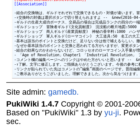
[[Association]]
-組合の交換物は、ギルドそれぞれで交換できるもの・対価が違います。冒険ギルド
-↑交換時の対価は選択ボタンで切り替えられますよ --  &new{2016-04-19 
-ギルドの生産大成功ボーナス、交易品の場合は完成品ランクの四分の一端数切捨て。で
-ギルドショップ　冒険者ギルド(文化貢献度)　沈没船の断片地図:5000　探検家の観
-ギルドショップ　商人ギルド(産業貢献度)　神秘の香辛料:1000　ハンザ同盟印章:
-ギルドショップ　軍人ギルド(ローマコイン)　大工道具:50　名工の大工道具:120
-基本は該当のポイントと交換だけど、足りない分は他で補えるらしい。撤収の煙玉と
-なぜか基本該当のポイントと交換と思われてる方がいますが、変更ボタンを押せば使う
-組合の効果なのかわからないけど、コロッセオのローマコイン入手量が増えてる感じ
- 「Age of Revolution」Chapter1 「Industrial Rev
-コメント欄の編集ページへのリンクはやめた方がいいと思います --  &new{201
-↑了解。文字に修正します。ご指摘ありがとうございます。今後の参考に教えて
-リンクが貼られていた先はコメントの”編集”画面のページです。普段編集
Site admin:
gamedb.
PukiWiki 1.4.7
Copyright © 2001-20
Based on "PukiWiki" 1.3 by
yu-ji
. Pow
sec.