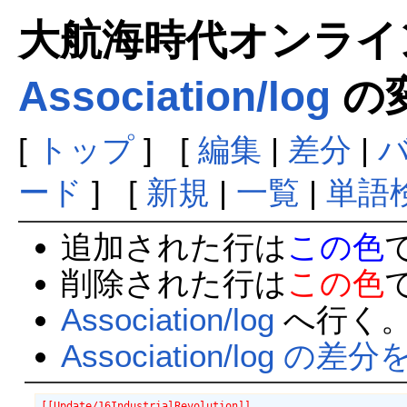
大航海時代オンラインま
Association/log
の
[
トップ
] [
編集
|
差分
|
ード
] [
新規
|
一覧
|
単語
追加された行は
この色
削除された行は
この色
Association/log
へ行く
Association/log の差
[[Update/16IndustrialRevolution]]