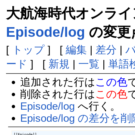
大航海時代オンラインま
Episode/log
の変更
[
トップ
] [
編集
|
差分
|
ード
] [
新規
|
一覧
|
単語
追加された行は
この色
削除された行は
この色
Episode/log
へ行く。
Episode/log の差分を削
[[Episode]]
