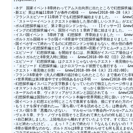
-ネデ　国家イベント8章終わってアムス出向所に出たところで幻想探求編スタートメッセー
-新エピ 英は本編11章終了が条件の模様 --  &new{2018-08-28 (火) 17
-フランスエピソード11章終了でも幻想探求編始まりました。 --  &new{2018-
-「ストーリーイベントとクエストが融合した形の新しいシステム」がエピソードだ
-ポル幻想探求編エピ、第２章はロンドンから。 -- [[イッサー]] &new{2018-
-イングの幻想探求編イベ、国別イベの１１章終了後に始まりました。 -- [[彩乃]] 
-イスパ国イベント　5章終了後　幻想探求　序章始まりました --  &new{2018-
-ポルトガル国籍キャラが国イベ8章途中で幻想探求編序章始まりました --  &new{
-国イベがすべて終わってるのに幻想ロンドンが始まらない。何か別の条件がある。 -- 
-【オスマン幻想探求編エピ】イスタン出港所→宮殿イブラヒム→チュニス→チュニス
-エピソード「幻想探求編」を開始するには、所属国がイスパニア場合はイベント本編が
-ポルトガルだと8章突入時に開始 --  &new{2018-09-02 (日) 22:06:1
-エピソード「幻想探求編」はクエストじゃないからクエスト・発見物からも分離したほう
-「エピソード 幻想探求編」はクロスワールド状態でも進行する --  &new{2018
-クエスト・発見物と分割 --  &new{2018-09-04 (火) 21:02:08};

-フランス6章途中（夫人の艦隊の追討命じられたところ）まで進めてた非戦キャラで幻想
-↑世界周航は第3章途中ですが関係あるかは不明 --  &new{2018-09-08 (土
-幻想探求編イスパニアが文字数多くなっていたので独立したページ作りました --  &
-オスマントルコも独立ページ行きにー。　せっかく個別ページになったので、編集書
-ネーデルの４章、ヴィネツィアがリスボンと誤記されてる --  &new{2019-02
-幻想探求編は国別のシナリオイベント本編や世界周航と同じ扱い（ゲーム内イベント
-国イベントと幻想エピが同じところで進展する場合、後にすすめた方のイベントが先に進
-もうミナを探すの疲れた……「落ち着いて本を読めるところ」は教会内、そのあとの
-イスパ国５章「悪魔のいざない」　マルセ→パルマ教会内→マルセ→アムスのﾒｶﾄｰﾙ→ｱｿ
-ヴェネ５章、テラ・ノヴァを目指そうと言われて来たものの何も起こりません。 --  
-↑自己解決しました。上陸地点から離れすぎていたようです。すぐ北に！出した船がいま
-エピ終わったけど。。。えっ！？これで終わり！？なんもくれないの！？ っていうのが
-8章が最終章なのかな。ポルトガルは8章まで終わらせても何も貰えませんでした --  
-フラですがセビ⇒フランフルト⇒フランス北西岸⇒カサブランカ⇒シラクサ（マルセ