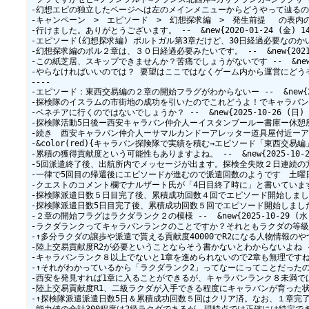
-幻想エピの独立したページへは左のメインメニューからどうやって辿るのでしょう？ --
-キャンペーン　>　エピソード　>　幻想探求編　>　発生前提 　の表内の「国籍別ペ
-行けました。ありがとうございます。 --  &new{2020-01-24 (金) 14:3
-エピソード(幻想探求編) ポルトガル第3章だけど、30日経過必要なのかいてほしい -
-幻想探求編のポル２章は、３０日経過必要みたいです。 --  &new{2021-08-
-この紙芝居、スキップできませんか？苦痛でしょうがないです --  &new{2022-
-やらなければいいのでは？ 要望はここではなくゲーム内から運営にどうぞ&b
----

-エピソード：東西交易編の２章の開始フラグがわからないー --  &new{2025-1
-探検隊のイスラムの市街地の成功を引いたのでこれどうよ！でキャラバン仲介人に話し
-ベネチアに行くのではないでしょうか？ --  &new{2025-10-26 (日) 19
-探検隊活動5日後ー西安キャラバン仲介人ーイスタンブールー書庫ー休憩所ラディアー
-続き　西安キャラバン仲介人ーサマルカンドーアレッター道具屋付近ーアレッターモス
-&color(red){キャラバン探険隊で実績を積む→エピソード「東西交易編」
-累積の獲得貢献度という可能性もありますよね。 --  &new{2025-10-27 (
-5回派遣終了後、出航所内でメッセージが出ます。探検全失敗２日連続の方も含めて
-一律で5回目の帰還後にエピソードが進むので派遣回数のようです　土曜日に進んだと
-クエストのコメント欄でナルザート氏が「4日目終了時に」と書いていますが勘違いでし
-探検隊派遣日数５日目完了後、累積成功回数４回でエピソード開始しました！ --  &
-探検隊派遣日数5日目完了後、累積成功回数５回でエピソード開始しました。派遣回数の
-２章の開始フラグはラクダランク２の模様 --  &new{2025-10-29 (水) 1
-ラクダランクってキャラバンランクのことですか？それともラクダの等級？あるいは総合
-↑多分ラクダの譲歩や派遣で貰える貢献度40000でR2になる人物情報のやつかと -- 
-陸上交易貢献度R2が必要ということならそう書かないとわからないよね --  &new
-キャラバンランク８以上でないと1章を進められないので2章も無理ですね --  &ne
-↑それがわかっているから「ラクダランク2」ってなーにってことだったのでは --  &
-西安を発見すれば1章に入ることができるが、キャラバンランク８未満では1章を完成す
-陸上交易貢献度R1、二級ラクダが入手できる程度にキャラバンが育った状態で2章
-↑探検隊派遣派遣日数5日＆累積成功回数５回はクリア済。なお、１章完了している