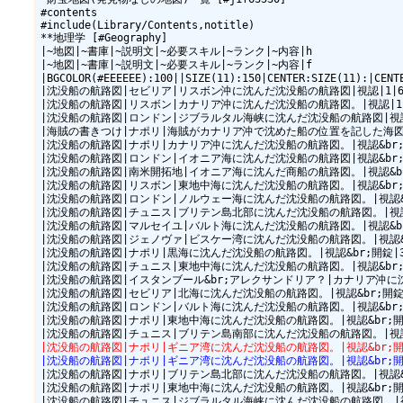
#contents

#include(Library/Contents,notitle)

**地理学 [#Geography]

|~地図|~書庫|~説明文|~必要スキル|~ランク|~内容|h

|~地図|~書庫|~説明文|~必要スキル|~ランク|~内容|f

|BGCOLOR(#EEEEEE):100||SIZE(11):150|CENTER:SIZE(11):|CENTE
|沈没船の航路図|セビリア|リスボン沖に沈んだ沈没船の航路図|視認|1|6650
|沈没船の航路図|リスボン|カナリア沖に沈んだ沈没船の航路図。|視認|1|672
|沈没船の航路図|ロンドン|ジブラルタル海峡に沈んだ沈没船の航路図|視認|1
|海賊の書きつけ|ナポリ|海賊がカナリア沖で沈めた船の位置を記した海図。|
|沈没船の航路図|ナポリ|カナリア沖に沈んだ沈没船の航路図。|視認&br;開錠|
|沈没船の航路図|ロンドン|イオニア海に沈んだ沈没船の航路図|視認&br;開錠
|沈没船の航路図|南米開拓地|イオニア海に沈んだ商船の航路図。|視認&br
|沈没船の航路図|リスボン|東地中海に沈んだ沈没船の航路図。|視認&br;開錠|
|沈没船の航路図|ロンドン|ノルウェー海に沈んだ沈没船の航路図。|視認&br;開
|沈没船の航路図|チュニス|ブリテン島北部に沈んだ沈没船の航路図。|視認&
|沈没船の航路図|マルセイユ|バルト海に沈んだ沈没船の航路図。|視認&br;開
|沈没船の航路図|ジェノヴァ|ビスケー湾に沈んだ沈没船の航路図。|視認&br;開
|沈没船の航路図|ナポリ|黒海に沈んだ沈没船の航路図。|視認&br;開錠|3|3
|沈没船の航路図|チュニス|東地中海に沈んだ沈没船の航路図。|視認&br;開錠|
|沈没船の航路図|イスタンブール&br;アレクサンドリア？|カナリア沖に沈ん
|沈没船の航路図|セビリア|北海に沈んだ沈没船の航路図。|視認&br;開錠|4
|沈没船の航路図|ロンドン|バルト海に沈んだ沈没船の航路図。|視認&br;開錠
|沈没船の航路図|ナポリ|東地中海に沈んだ沈没船の航路図。|視認&br;開錠|
|沈没船の航路図|ナポリ|ギニア湾に沈んだ沈没船の航路図。|視認&br;開錠|5
|沈没船の航路図|ナポリ|ギニア湾に沈んだ沈没船の航路図。|視認&br;開錠|5