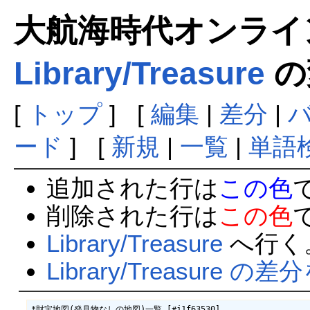
大航海時代オンラインま
Library/Treasure
の
[
トップ
] [
編集
|
差分
|
ード
] [
新規
|
一覧
|
単語
追加された行は
この色
削除された行は
この色
Library/Treasure
へ行く
Library/Treasure の
*財宝地図(発見物なしの地図)一覧 [#j1f63530]
