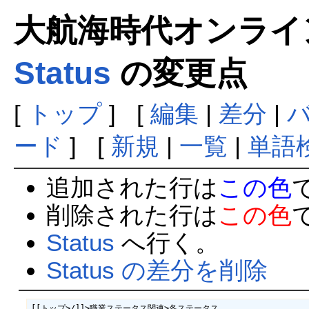
大航海時代オンラインま
Status
の変更点
[
トップ
] [
編集
|
差分
|
ード
] [
新規
|
一覧
|
単語
追加された行は
この色
削除された行は
この色
Status
へ行く。
Status の差分を削除
[[トップ>/]]>職業ステータス関連>各ステータス
