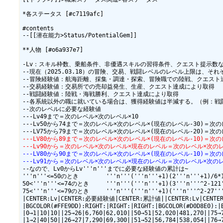
*各ステータス [#c7119afc]

#contents

--[[潜在能力>Status/PotentialGem]]

**人物 [#o6a937e7]

-Lv：スキル枠数、乗船条件、非優遇スキルの習得条件、クエスト提示数など
--現在（2025.03.18）の冒険、交易、戦闘レベルのレベル上限は、それぞれ
--冒険経験値：航海距離、採集・調達・探索、冒険職での陸戦、クエスト
--交易経験値：交易所での売却益発生、生産、クエスト達成により取得

--戦闘経験値：陸戦・海戦勝利、クエスト達成により取得

--各系統以外の職に就いている場合は、獲得経験値は半減する。（例：戦
--次のレベルに必要な経験値

---Lv49まで＝次のレベル×次のレベル×10

---Lv50から74まで＝次のレベル×次のレベル×(現在のレベル-30)＝次の
---LV80から89まで＝次のレベル×次のレベル×(現在のレベル-10)＝次
---Lv90から＝次のレベル×次のレベル×現在のレベル＝次のレベル×次のレ
---LV80から90まで＝次のレベル×次のレベル×(現在のレベル-10)＝次
---Lv91から＝次のレベル×次のレベル×現在のレベル＝次のレベル×次のレ