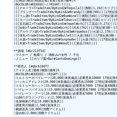
|交易品|種別|税抜定価|名産|投資|備考|h

|BGCOLOR(#EEEEEE):||RIGHT:||||c

|[[テキーラ>TradeItem/ByKind2#Tequila]]|酒類|1,192|カリ
|[[ブランデー>TradeItem/ByKind2#Brandy]]|酒類|981|||17
|[[ラム酒>TradeItem/ByKind2#RumWine]]|酒類|540|||17世紀
|[[タバコ>TradeItem/ByKind2#Tobacco]]|嗜好品|538|カリブ|
|[[宝石細工>TradeItem/ByKind3#JewelWork]]|工芸品|5,273|||
|[[短剣>TradeItem/ByKind3#Dirk]]|武具|762|||17世紀第3期～
|[[アルケブス銃>TradeItem/ByKind3#Arquebus]]|火器|2,176||
|[[弾丸>TradeItem/ByKind3#Bullet]]|火器|882|||17世紀第3期
|[[火薬>TradeItem/ByKind3#Gunpowder]]|火器|921|||17世紀
|[[木材>TradeItem/ByKind2#Wood]]|工業品|592||||

**酒場 [#bc213f5d]

-マスター / 船乗り / 酒飲みの女性 / 子分

-メニュー [[カリブ風>Bar#SantoDomingo]]

**密売人 [#qbc618df]

|アイテム名|価格|種類|備考|h

|BGCOLOR(#EEEEEE):|RIGHT:|||c

|トルトゥーガパイレーツ|20,000|体装備品|必要悪名10000 17世紀第4
|バッカニアドレス♀|20,000|体装備品|必要悪名15000 17世紀第4期限定
|トルトゥーガハット|15,000|頭装備品|必要悪名7000 17世紀第4期限定
|パイレーツバイコルヌ|15,000|頭装備品|必要悪名7000 17世紀第4期限
|パイレーツ・ブーツ|10,000|足装備品|必要悪名5000 17世紀第4期限定
|山師のダウジングロッド|2,500|装身具||

|名探検家の手記|8,000|装身具||

|調査用片眼鏡|2,500|装身具||

|裁縫道具|10,000|消費アイテム||

|染め粉|2,000|消費アイテム||
