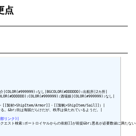
更点
仲介|COLOR(#999999):なし|BGCOLOR(#DDDDDD):出航所|2カ所|

LOR(#DDDDDD):COLOR(#999999):酒場娘|COLOR(#999999):なし|

材>ShipItem/Armor]]・[[製帆>ShipItem/Sail]]）|

照(外部リンク)|
らの依頼>クエスト検索:ポートロイヤルからの依頼]]が前提&br;悪名が必要数値に満たな