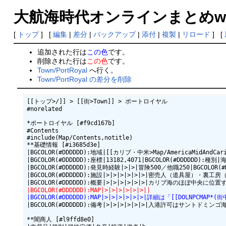
大航海時代オンラインまとめwiki
[
トップ
] [
編集
|
差分
|
バックアップ
|
添付
|
複製
|
リロード
] [
追加された行は
この色
です。
削除された行は
この色
です。
Town/PortRoyal
へ行く。
Town/PortRoyal の差分を削除
[[トップ>/]] > [[街>Town]] > ポートロイヤル

#norelated

*ポートロイヤル [#f9cd167b]

#Contents

#include(Map/Contents,notitle)

**基礎情報 [#i3685d3e]

|BGCOLOR(#DDDDDD):地域|[[カリブ・中米>Map/AmericaMidAndCari
|BGCOLOR(#DDDDDD):座標|13182,4071|BGCOLOR(#DDDDDD):種別|海
|BGCOLOR(#DDDDDD):発見時経験|>|>|冒険500／他職250|BGCOLOR
|BGCOLOR(#DDDDDD):施設|>|>|>|>|>|>|密売人（道具屋）・裏工房（工
|BGCOLOR(#DDDDDD):MAP|>|>|>|>|>|>||
|BGCOLOR(#DDDDDD):MAP|>|>|>|>|>|>|詳細は「[[DOLNPCMAP*(
|BGCOLOR(#DDDDDD):備考|>|>|>|>|>|>|入港許可は
**闇商人 [#l9ffd8e0]
