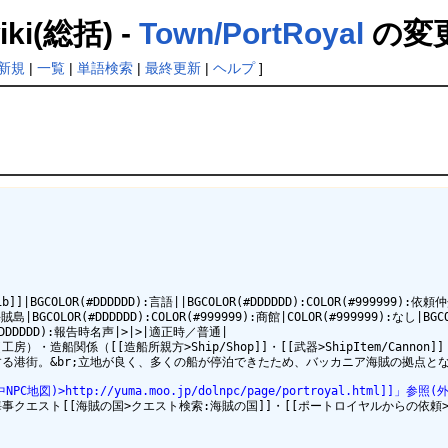
(総括) -
Town/PortRoyal
の変
新規
|
一覧
|
単語検索
|
最終更新
|
ヘルプ
]
b]]|BGCOLOR(#DDDDDD):言語||BGCOLOR(#DDDDDD):COLOR(#999999):依頼
賊島|BGCOLOR(#DDDDDD):COLOR(#999999):商館|COLOR(#999999):なし|BGCO
(#DDDDDD):報告時名声|>|>|適正時／普通|

房）・造船関係（[[造船所親方>Ship/Shop]]・[[武器>ShipItem/Cannon]]・[[製
街中NPC地図)>http://yuma.moo.jp/dolnpc/page/portroyal.html]]」参
サントドミンゴ海事クエスト[[海賊の国>クエスト検索:海賊の国]]・[[ポートロイヤルか