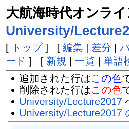
大航海時代オンラインま
University/Lecture
[
トップ
] [
編集
|
差分
|
ード
] [
新規
|
一覧
|
単語
追加された行は
この色
削除された行は
この色
University/Lecture2017
University/Lecture2