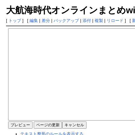
大航海時代オンラインまとめwiki
[
トップ
] [
編集
|
差分
|
バックアップ
|
添付
|
複製
|
リロード
] [
テキスト整形のルールを表示する