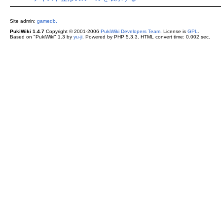
Site admin:
gamedb.
PukiWiki 1.4.7
Copyright © 2001-2006
PukiWiki Developers Team
. License is
GPL
.
Based on "PukiWiki" 1.3 by
yu-ji
. Powered by PHP 5.3.3. HTML convert time: 0.002 sec.