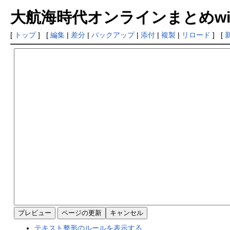
大航海時代オンラインまとめwiki
[
トップ
] [
編集
|
差分
|
バックアップ
|
添付
|
複製
|
リロード
] [
テキスト整形のルールを表示する