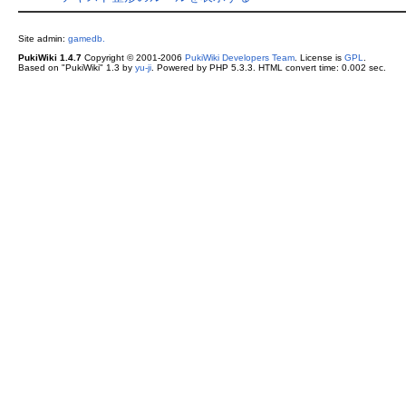
Site admin:
gamedb.
PukiWiki 1.4.7
Copyright © 2001-2006
PukiWiki Developers Team
. License is
GPL
.
Based on "PukiWiki" 1.3 by
yu-ji
. Powered by PHP 5.3.3. HTML convert time: 0.002 sec.