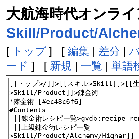
大航海時代オンラインま
Skill/Product/Alch
[
トップ
] [
編集
|
差分
|
ード
] [
新規
|
一覧
|
単語