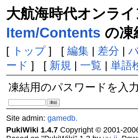
大航海時代オンラインま
Item/Contents
の凍
[
トップ
] [
編集
|
差分
|
ード
] [
新規
|
一覧
|
単語
凍結用のパスワードを入
Site admin:
gamedb.
PukiWiki 1.4.7
Copyright © 2001-20