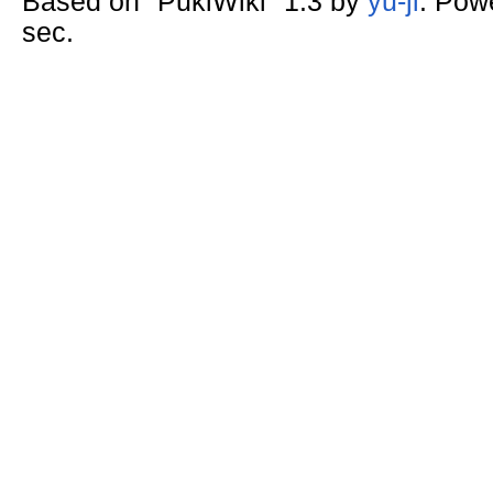
Based on "PukiWiki" 1.3 by
yu-ji
. Pow
sec.