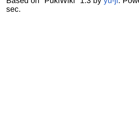
Based on "PukiWiki" 1.3 by
yu-ji
. Pow
sec.