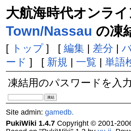
大航海時代オンラインま
Town/Nassau
の凍
[
トップ
] [
編集
|
差分
|
ード
] [
新規
|
一覧
|
単語
凍結用のパスワードを入
Site admin:
gamedb.
PukiWiki 1.4.7
Copyright © 2001-20