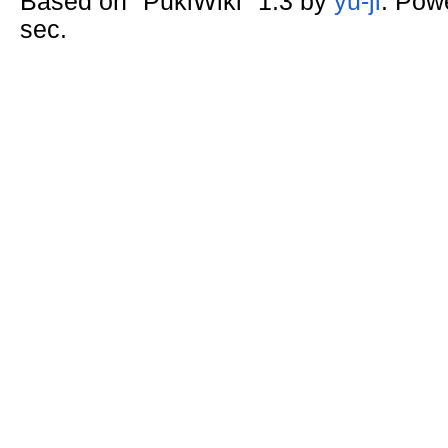
Based on "PukiWiki" 1.3 by
yu-ji
. Pow
sec.