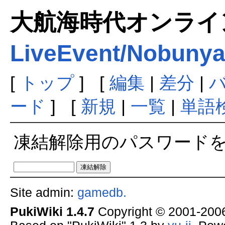
大航海時代オンラインま
LiveEvent/Nobuny
[
トップ
] [
編集
|
差分
|
ード
] [
新規
|
一覧
|
単語
凍結解除用のパスワード
Site admin:
gamedb.
PukiWiki 1.4.7
Copyright © 2001-20