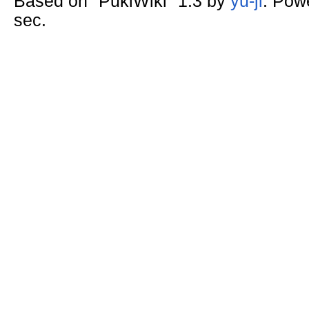
Based on "PukiWiki" 1.3 by
yu-ji
. Pow
sec.