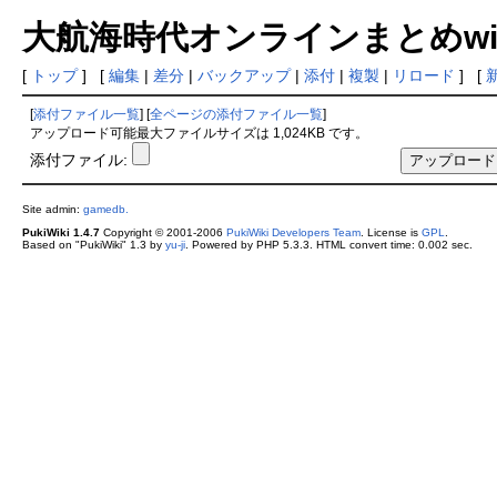
大航海時代オンラインまとめwiki
[
トップ
] [
編集
|
差分
|
バックアップ
|
添付
|
複製
|
リロード
] [
[
添付ファイル一覧
] [
全ページの添付ファイル一覧
]
アップロード可能最大ファイルサイズは 1,024KB です。
添付ファイル:
Site admin:
gamedb.
PukiWiki 1.4.7
Copyright © 2001-2006
PukiWiki Developers Team
. License is
GPL
.
Based on "PukiWiki" 1.3 by
yu-ji
. Powered by PHP 5.3.3. HTML convert time: 0.002 sec.