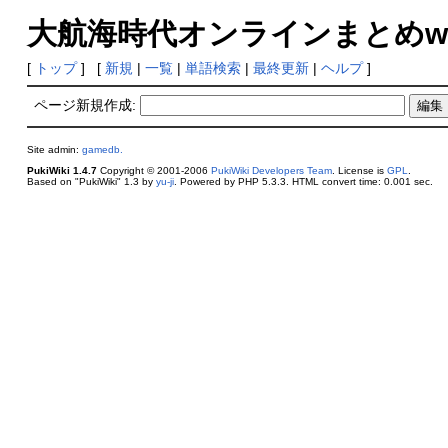
大航海時代オンラインまとめwik
[
トップ
] [
新規
|
一覧
|
単語検索
|
最終更新
|
ヘルプ
]
ページ新規作成:
Site admin:
gamedb.
PukiWiki 1.4.7
Copyright © 2001-2006
PukiWiki Developers Team
. License is
GPL
.
Based on "PukiWiki" 1.3 by
yu-ji
. Powered by PHP 5.3.3. HTML convert time: 0.001 sec.