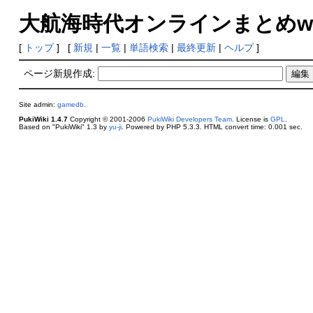
大航海時代オンラインまとめwik
[
トップ
] [
新規
|
一覧
|
単語検索
|
最終更新
|
ヘルプ
]
ページ新規作成:
Site admin:
gamedb.
PukiWiki 1.4.7
Copyright © 2001-2006
PukiWiki Developers Team
. License is
GPL
.
Based on "PukiWiki" 1.3 by
yu-ji
. Powered by PHP 5.3.3. HTML convert time: 0.001 sec.