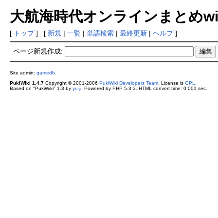
大航海時代オンラインまとめwiki
[
トップ
] [
新規
|
一覧
|
単語検索
|
最終更新
|
ヘルプ
]
ページ新規作成:
Site admin:
gamedb.
PukiWiki 1.4.7
Copyright © 2001-2006
PukiWiki Developers Team
. License is
GPL
.
Based on "PukiWiki" 1.3 by
yu-ji
. Powered by PHP 5.3.3. HTML convert time: 0.001 sec.