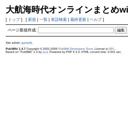
大航海時代オンラインまとめwiki
[
トップ
] [
新規
|
一覧
|
単語検索
|
最終更新
|
ヘルプ
]
ページ新規作成:
Site admin:
gamedb.
PukiWiki 1.4.7
Copyright © 2001-2006
PukiWiki Developers Team
. License is
GPL
.
Based on "PukiWiki" 1.3 by
yu-ji
. Powered by PHP 5.3.3. HTML convert time: 0.001 sec.