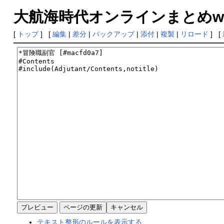
大航海時代オンラインまとめwiki
[
トップ
] [
編集
|
差分
|
バックアップ
|
添付
|
複製
|
リロード
] [
テキスト整形のルールを表示する