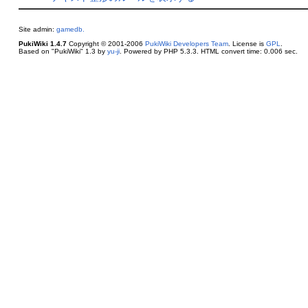
Site admin:
gamedb.
PukiWiki 1.4.7
Copyright © 2001-2006
PukiWiki Developers Team
. License is
GPL
.
Based on "PukiWiki" 1.3 by
yu-ji
. Powered by PHP 5.3.3. HTML convert time: 0.006 sec.