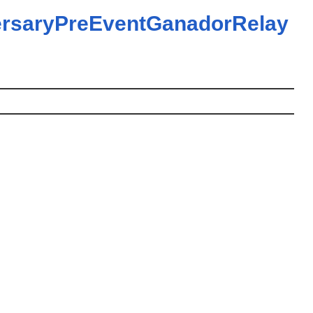
ersaryPreEventGanadorRelay