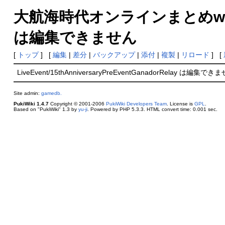
大航海時代オンラインまとめwiki
は編集できません
[
トップ
] [
編集
|
差分
|
バックアップ
|
添付
|
複製
|
リロード
] [
LiveEvent/15thAnniversaryPreEventGanadorRelay は編集でき
Site admin:
gamedb.
PukiWiki 1.4.7
Copyright © 2001-2006
PukiWiki Developers Team
. License is
GPL
.
Based on "PukiWiki" 1.3 by
yu-ji
. Powered by PHP 5.3.3. HTML convert time: 0.001 sec.