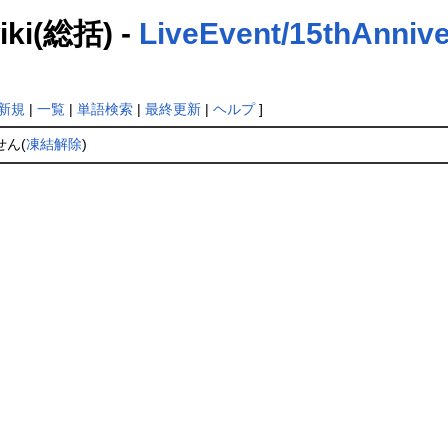
(総括) -
LiveEvent/15thAnniv
新規
|
一覧
|
単語検索
|
最終更新
|
ヘルプ
]
ません(
凍結解除
)