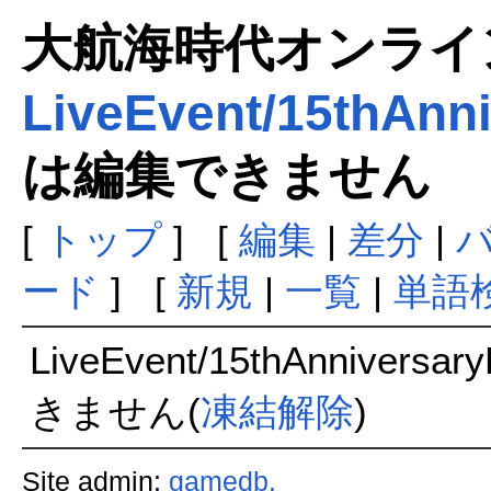
大航海時代オンラインま
LiveEvent/15thAnn
は編集できません
[
トップ
] [
編集
|
差分
|
ード
] [
新規
|
一覧
|
単語
LiveEvent/15thAnnivers
きません(
凍結解除
)
Site admin:
gamedb.