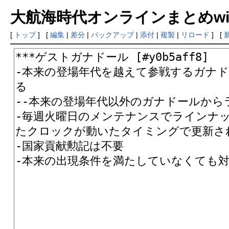
大航海時代オンラインまとめwiki
[
トップ
] [
編集
|
差分
|
バックアップ
|
添付
|
複製
|
リロード
] [