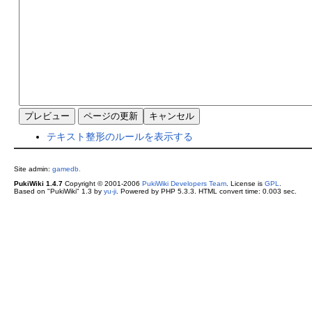
テキスト整形のルールを表示する
Site admin:
gamedb.
PukiWiki 1.4.7
Copyright © 2001-2006
PukiWiki Developers Team
. License is
GPL
.
Based on "PukiWiki" 1.3 by
yu-ji
. Powered by PHP 5.3.3. HTML convert time: 0.003 sec.