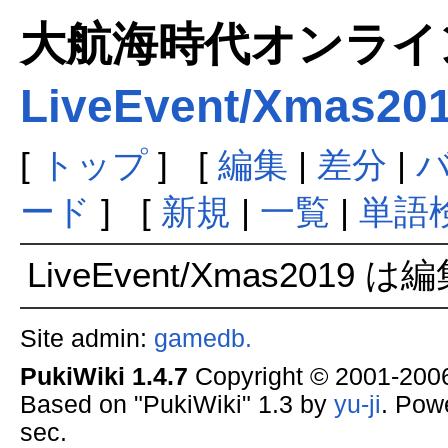
大航海時代オンラインま
LiveEvent/Xmas20
[
トップ
] [
編集
|
差分
|
ード
] [
新規
|
一覧
|
単語
LiveEvent/Xmas2019
Site admin:
gamedb.
PukiWiki 1.4.7
Copyright © 2001-20
Based on "PukiWiki" 1.3 by
yu-ji
. Pow
sec.