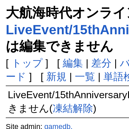
大航海時代オンラインま
LiveEvent/15thAnn
は編集できません
[
トップ
] [
編集
|
差分
|
ード
] [
新規
|
一覧
|
単語
LiveEvent/15thAnnivers
きません(
凍結解除
)
Site admin:
gamedb.