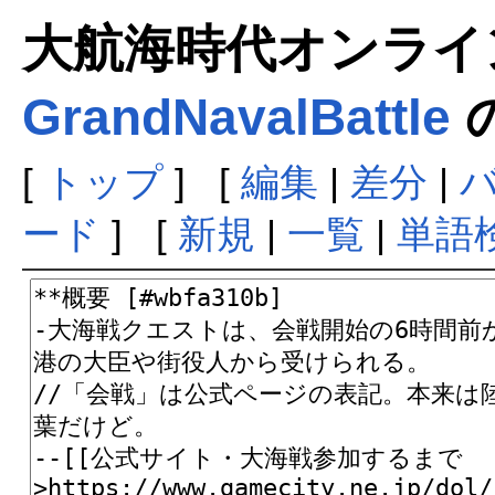
大航海時代オンラインま
GrandNavalBattle
[
トップ
] [
編集
|
差分
|
ード
] [
新規
|
一覧
|
単語