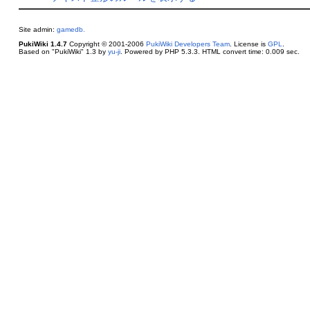
Site admin:
gamedb.
PukiWiki 1.4.7
Copyright © 2001-2006
PukiWiki Developers Team
. License is
GPL
.
Based on "PukiWiki" 1.3 by
yu-ji
. Powered by PHP 5.3.3. HTML convert time: 0.009 sec.