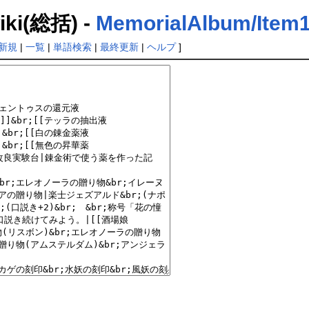
(総括) -
MemorialAlbum/Item
新規
|
一覧
|
単語検索
|
最終更新
|
ヘルプ
]