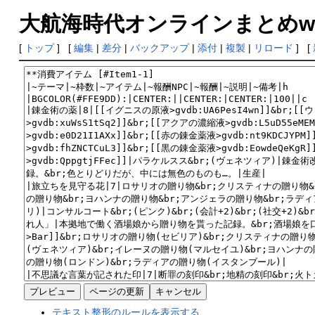
大航海時代オンラインまとめwiki
[
トップ
] [
編集
|
差分
|
バックアップ
|
添付
|
複製
|
リロード
] [
テキスト整形のルールを表示する