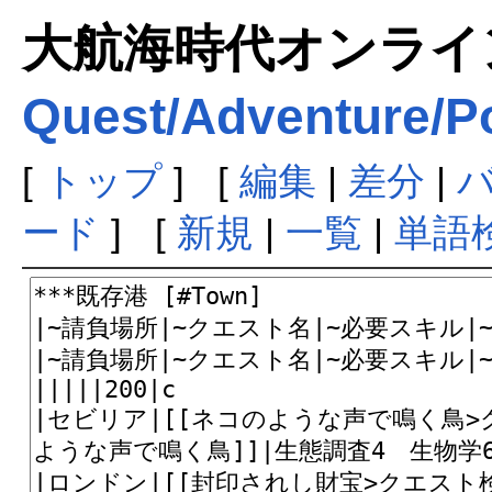
大航海時代オンラインま
Quest/Adventure/Po
[
トップ
] [
編集
|
差分
|
ード
] [
新規
|
一覧
|
単語