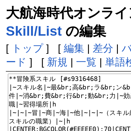
大航海時代オンラインま
Skill/List
の編集
[
トップ
] [
編集
|
差分
|
ード
] [
新規
|
一覧
|
単語