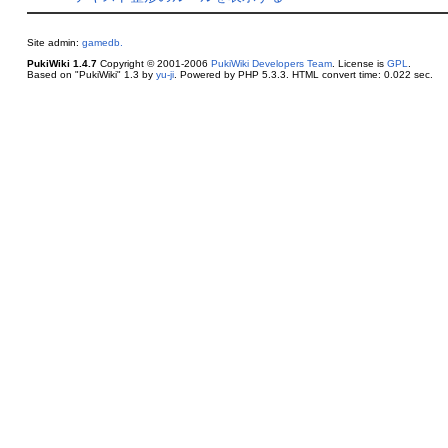
Site admin:
gamedb.
PukiWiki 1.4.7
Copyright © 2001-2006
PukiWiki Developers Team
. License is
GPL
.
Based on "PukiWiki" 1.3 by
yu-ji
. Powered by PHP 5.3.3. HTML convert time: 0.022 sec.