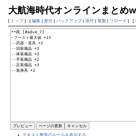
大航海時代オンラインまとめwiki
[
トップ
] [
編集
|
差分
|
バックアップ
|
添付
|
複製
|
リロード
] [
テキスト整形のルールを表示する