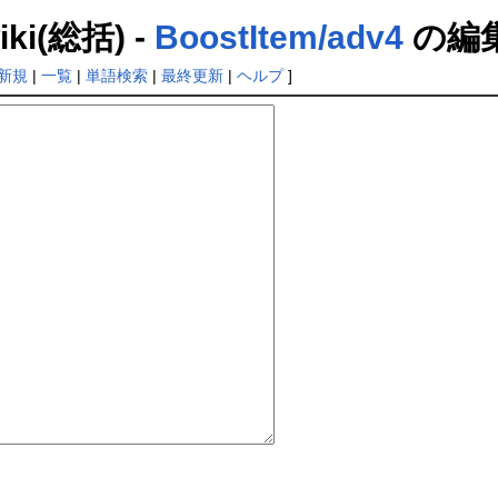
(総括) -
BoostItem/adv4
の編
新規
|
一覧
|
単語検索
|
最終更新
|
ヘルプ
]