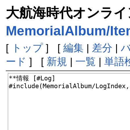
大航海時代オンラインま
MemorialAlbum/It
[
トップ
] [
編集
|
差分
|
ード
] [
新規
|
一覧
|
単語