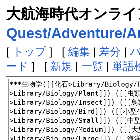
大航海時代オンラインま
Quest/Adventure/A
[
トップ
] [
編集
|
差分
|
ード
] [
新規
|
一覧
|
単語