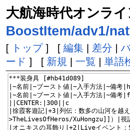
大航海時代オンラインま
BoostItem/adv1/nat
[
トップ
] [
編集
|
差分
|
ード
] [
新規
|
一覧
|
単語