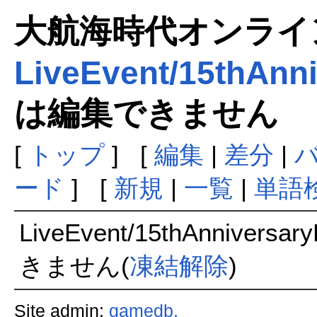
大航海時代オンラインま
LiveEvent/15thAnn
は編集できません
[
トップ
] [
編集
|
差分
|
ード
] [
新規
|
一覧
|
単語
LiveEvent/15thAnnivers
きません(
凍結解除
)
Site admin:
gamedb.