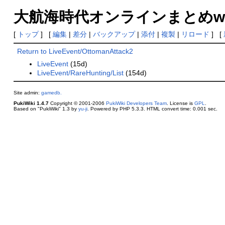
大航海時代オンラインまとめwiki(総括) -
[
トップ
] [
編集
|
差分
|
バックアップ
|
添付
|
複製
|
リロード
] [
Return to LiveEvent/OttomanAttack2
LiveEvent
(15d)
LiveEvent/RareHunting/List
(154d)
Site admin:
gamedb.
PukiWiki 1.4.7
Copyright © 2001-2006
PukiWiki Developers Team
. License is
GPL
.
Based on "PukiWiki" 1.3 by
yu-ji
. Powered by PHP 5.3.3. HTML convert time: 0.001 sec.