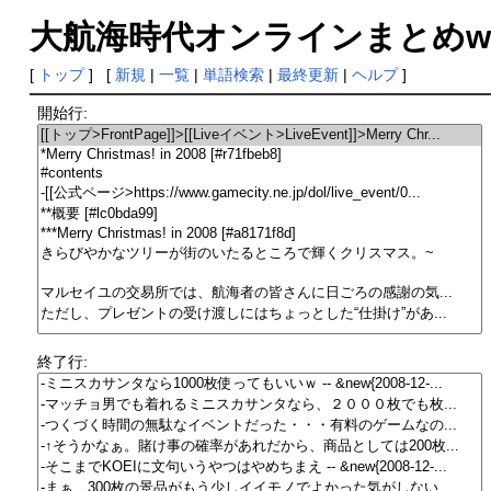
大航海時代オンラインまとめwiki
[
トップ
] [
新規
|
一覧
|
単語検索
|
最終更新
|
ヘルプ
]
開始行:
終了行: