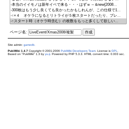
ページ名:
Site admin:
gamedb.
PukiWiki 1.4.7
Copyright © 2001-2006
PukiWiki Developers Team
. License is
GPL
.
Based on "PukiWiki" 1.3 by
yu-ji
. Powered by PHP 5.3.3. HTML convert time: 0.003 sec.