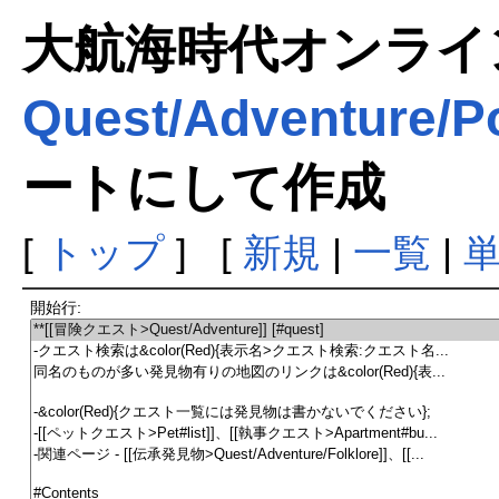
大航海時代オンラインま
Quest/Adventure/Po
ートにして作成
[
トップ
] [
新規
|
一覧
|
開始行: