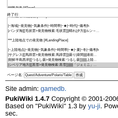
終了行:
ページ名:
Site admin:
gamedb.
PukiWiki 1.4.7
Copyright © 2001-20
Based on "PukiWiki" 1.3 by
yu-ji
. Pow
sec.