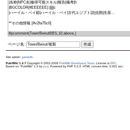
ページ名:
Site admin:
gamedb.
PukiWiki 1.4.7
Copyright © 2001-2006
PukiWiki Developers Team
. License is
GPL
.
Based on "PukiWiki" 1.3 by
yu-ji
. Powered by PHP 5.3.3. HTML convert time: 0.001 sec.