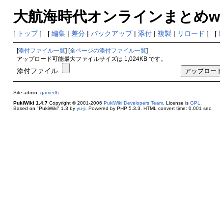
大航海時代オンラインまとめwiki
[
トップ
] [
編集
|
差分
|
バックアップ
|
添付
|
複製
|
リロード
] [
[
添付ファイル一覧
] [
全ページの添付ファイル一覧
]
アップロード可能最大ファイルサイズは 1,024KB です。
添付ファイル:
Site admin:
gamedb.
PukiWiki 1.4.7
Copyright © 2001-2006
PukiWiki Developers Team
. License is
GPL
.
Based on "PukiWiki" 1.3 by
yu-ji
. Powered by PHP 5.3.3. HTML convert time: 0.001 sec.