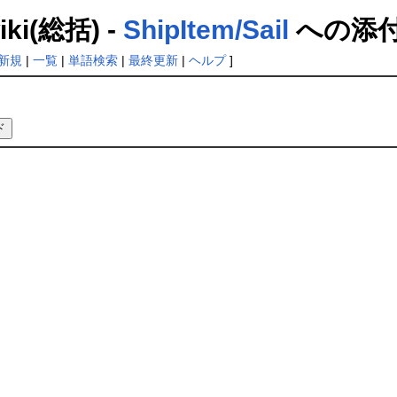
(総括) -
ShipItem/Sail
への添
新規
|
一覧
|
単語検索
|
最終更新
|
ヘルプ
]