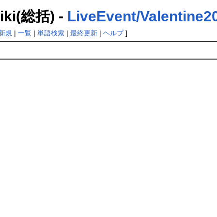
(総括) -
LiveEvent/Valentine2
新規
|
一覧
|
単語検索
|
最終更新
|
ヘルプ
]