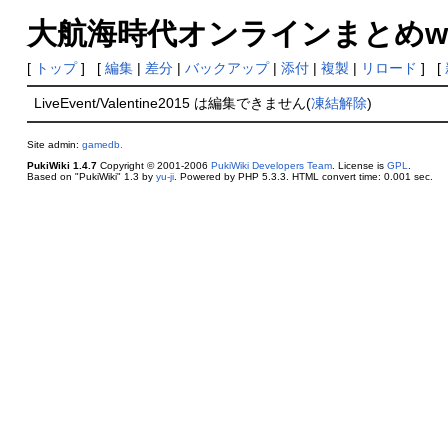
大航海時代オンラインまとめwiki
[
トップ
] [
編集
|
差分
|
バックアップ
|
添付
|
複製
|
リロード
] [
LiveEvent/Valentine2015 は編集できません(
凍結解除
)
Site admin:
gamedb.
PukiWiki 1.4.7
Copyright © 2001-2006
PukiWiki Developers Team
. License is
GPL
.
Based on "PukiWiki" 1.3 by
yu-ji
. Powered by PHP 5.3.3. HTML convert time: 0.001 sec.